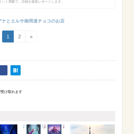
イント満載で、詳細を徹底レポートします。
アナとエルサ御用達チョコのお店
1
2
»
が受け取れます