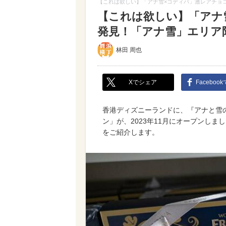
【これは欲しい】「アナ雪×ゴディバ」激レアチョ
【これは欲しい】「アナ
発見！「アナ雪」エリア
林田 周也
Xでシェア
Faceboo
香港ディズニーランドに、『アナと雪
ン」が、2023年11月にオープンし
をご紹介します。