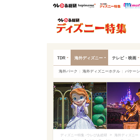
ウレぴあ総研
ハピママ*
ウレぴあ
ディ
TDR
海外ディズニー
テレビ・映画
海外パーク
海外ディズニーホテル
バケーシ
>
ディズニー特集 -ウレぴあ総研
海外ディズニー