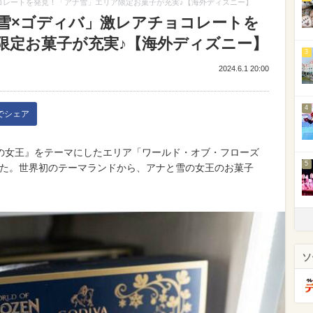
コレートを発見！「アナ雪」エリア限定お菓子が充実♪【海外ディズニー】
雪×ゴディバ」激レアチョコレートを
限定お菓子が充実♪【海外ディズニー】
3
2024.6.1 20:00
4
kでシェア
の女王』をテーマにしたエリア「ワールド・オブ・フローズ
5
ました。世界初のテーマランドから、アナと雪の女王のお菓子
ソ