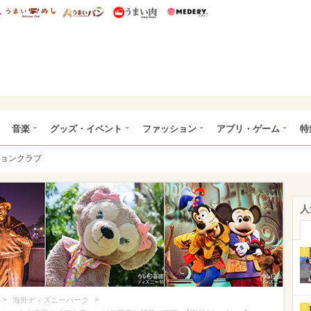
総研 ディズニー特集
mimot.
うまいめし
うまいパン
うまい肉
Medery.
ズニー特集 -ウレぴあ総研
音楽
グッズ・イベント
ファッション
アプリ・ゲーム
特
ョンクラブ
人
1
>
>
海外ディズニーパーク
2