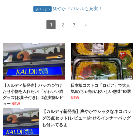
爽やかアパレルも充実！
次ページ
1
2
3
»