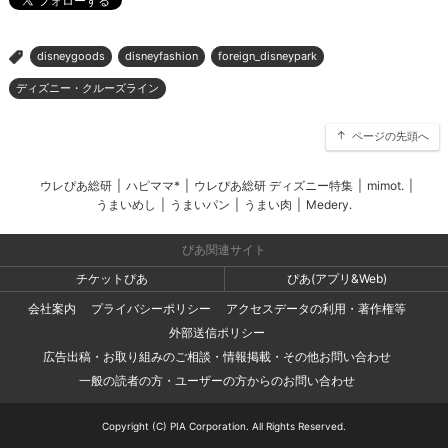
disneygoods
disneyfashion
foreign_disneypark
>
ディズニー・クルーズライン
ページの先頭へ
ウレぴあ総研
|
ハピママ*
|
ウレぴあ総研 ディズニー特集
|
mimot.
|
うまいめし
|
うまいパン
|
うまい肉
|
Medery.
ぴあ関連サイト
チケットぴあ
ぴあ(アプリ&Web)
会社案内
プライバシーポリシー
アクセスデータの利用・著作権等
外部送信ポリシー
広告出稿・お取り組みのご相談・情報掲載・その他お問い合わせ
一般の読者の方・ユーザーの方からのお問い合わせ
Copyright (C) PIA Corporation. All Rights Reserved.