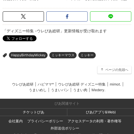
「ディズニー特集 -ウレぴあ総研」更新情報が受け取れます
HappyBirthdayMickey
ミッキーマウス
ミッキー
>
ページの先頭へ
ウレぴあ総研
|
ハピママ*
|
ウレぴあ総研 ディズニー特集
|
mimot.
|
うまいめし
|
うまいパン
|
うまい肉
|
Medery.
ぴあ関連サイト
チケットぴあ
ぴあ(アプリ&Web)
会社案内
プライバシーポリシー
アクセスデータの利用・著作権等
外部送信ポリシー