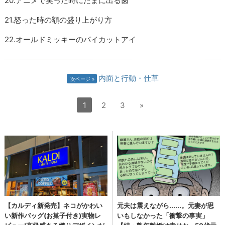
20.アニメで笑った時にたまに出る歯
21.怒った時の額の盛り上がり方
22.オールドミッキーのパイカットアイ
内面と行動・仕草
次ページ
1
2
3
»