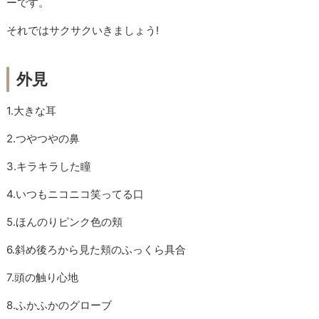
ーです。
それではサクサクいきましょう!
外見
1.大きな耳
2.つやつやの鼻
3.キラキラした瞳
4.いつもニコニコ笑ってる口
5.ほんのりピンク色の頬
6.斜め後ろから見た頬のふっくら具合
7.頭の触り心地
8.ふかふかのグローブ