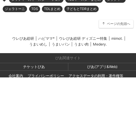
>
ジェラトーニ
TDS
TDLまとめ
子どもとTDRまとめ
ページの先頭へ
ウレぴあ総研
|
ハピママ*
|
ウレぴあ総研 ディズニー特集
|
mimot.
|
うまいめし
|
うまいパン
|
うまい肉
|
Medery.
ぴあ関連サイト
チケットぴあ
ぴあ(アプリ&Web)
会社案内
プライバシーポリシー
アクセスデータの利用・著作権等
外部送信ポリシー
広告出稿・お取り組みのご相談・情報掲載・その他お問い合わせ
一般の読者の方・ユーザーの方からのお問い合わせ
Copyright (C) PIA Corporation. All Rights Reserved.