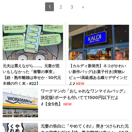
1
2
3
»