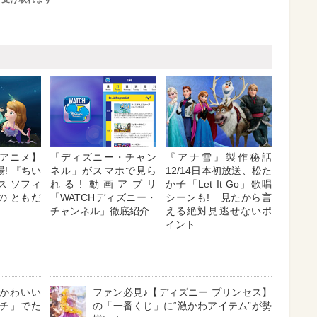
アニメ】
「ディズニー・チャン
『アナ雪』製作秘話
! 『ちい
ネル」がスマホで見ら
12/14日本初放送、松た
ス ソフィ
れる! 動画アプリ
か子「Let It Go」歌唱
の ともだ
「WATCHディズニー・
シーンも! 見たから言
チャンネル」徹底紹介
える絶対見逃せないポ
イント
かわいい
ファン必見♪【ディズニー プリンセス】
チ」でた
の「一番くじ」に“激かわアイテム”が勢