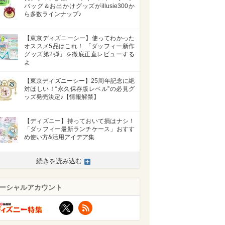
バッグ＆お出かけグッズがillusie300か
ら多数ラインナップ♪
【東京ディズニーシー】使ってわかった
オススメ5品はこれ！ 「ダッフィー新作
グッズ第2弾」を徹底正直レビューする
よ
【東京ディズニーシー】25周年記念に絶
対ほしい！“永久保存版レベル”の必見グ
ッズ発売決定♪【情報解禁】
【ディズニー】持っておいて損はナシ！
「ダッフィー最新ランチケース」おすす
め使い方&活用アイデア集
続きを読み込む
ーシャルアカウント
X
RSS