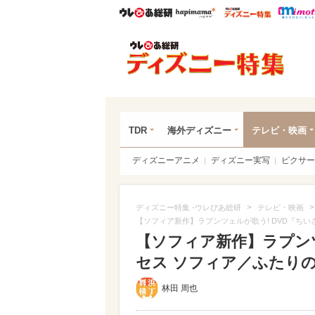
ウレぴあ総研
ハピママ*
ウレぴあ
ディ
TDR
海外ディズニー
テレビ・映画
ディズニーアニメ
ディズニー実写
ピクサー
>
ディズニー特集 -ウレぴあ総研
テレビ・映画
【ソフィア新作】ラプンツェルが歌う! DVD『ち
【ソフィア新作】ラプンツ
セス ソフィア／ふたり
林田 周也