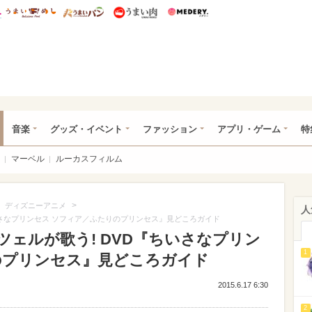
総研 ディズニー特集
mimot.
うまいめし
うまいパン
うまい肉
Medery.
ズニー特集 -ウレぴあ総研
音楽
グッズ・イベント
ファッション
アプリ・ゲーム
特
マーベル
ルーカスフィルム
>
>
ディズニーアニメ
人
いさなプリンセス ソフィア／ふたりのプリンセス』見どころガイド
ェルが歌う! DVD『ちいさなプリン
1
のプリンセス』見どころガイド
2015.6.17 6:30
2