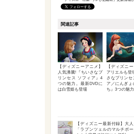
関連記事
【ディズニーアニメ】
【ディズニー
人気沸騰!『ちいさなプ
アリエルも登場
リンセス ソフィア』4
さなプリンセ
つの魅力。最新DVDに
ア／にんぎょ
は白雪姫も登場
ち』3つの魅力
【ディズニー最新付録】大人
「ラプンツェルのマルチポー