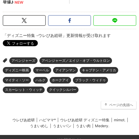
「ディズニー特集 -ウレぴあ総研」更新情報が受け取れます
アベンジャーズ
アベンジャーズ／エイジ・オブ・ウルトロン
>
ディズニー映画
マーベル
アイアンマン
キャプテン・アメリカ
マイティ・ソー
ハルク
ホークアイ
ブラック・ウィドゥ
スカーレット・ウィッチ
クイックシルバー
ページの先頭へ
ウレぴあ総研
|
ハピママ*
|
ウレぴあ総研 ディズニー特集
|
mimot.
|
うまいめし
|
うまいパン
|
うまい肉
|
Medery.