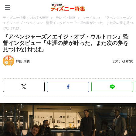
ディズニー特集 -ウレぴあ
ディズニー特集 -ウレぴあ総研
>
テレビ・映画
>
マーベル
>
『アベンジャーズ／
エイジ・オブ・ウルトロン』監督インタビュー「生涯の夢が叶った。また次の夢を見つ
けなければ」
『アベンジャーズ／エイジ・オブ・ウルトロン』監
督インタビュー「生涯の夢が叶った。また次の夢を
見つけなければ」
林田 周也
2015.7.1 6:30