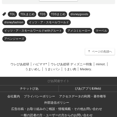
TDL
TDLまとめ
TDS
TDSまとめ
disneygoods
>
disneyfashion
イッツ・ア・スモールワールド
イッツ・ア・スモールワールドwithグルート
アメコミヒーロー
マーベル
アベンジャーズ
ページの先頭へ
ウレぴあ総研
|
ハピママ*
|
ウレぴあ総研 ディズニー特集
|
mimot.
|
うまいめし
|
うまいパン
|
うまい肉
|
Medery.
ぴあ関連サイト
チケットぴあ
ぴあ(アプリ&Web)
会社案内
プライバシーポリシー
アクセスデータの利用・著作権等
外部送信ポリシー
広告出稿・お取り組みのご相談・情報掲載・その他お問い合わせ
一般の読者の方・ユーザーの方からのお問い合わせ