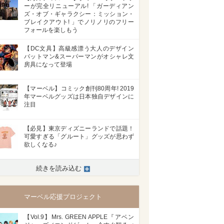
ーが完全リニューアル! 「ガーディアン
ズ・オブ・ギャラクシー：ミッション・
ブレイクアウト! 」でノリノリのフリー
フォールを楽しもう
【DC文具】高級感漂う大人のデザイン
バットマン&スーパーマンがオシャレ文
房具になって登場
【マーベル】コミック創刊80周年! 2019
年マーベルグッズは日本独自デザインに
注目
【必見】東京ディズニーランドで話題！
可愛すぎる「グルート」グッズが思わず
欲しくなる♪
続きを読み込む
マーベル応援プロジェクト
【Vol.9】Mrs. GREEN APPLE『アベン