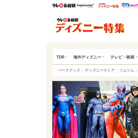
ウレぴあ総研
ハピママ*
ウレぴあ
ディ
TDR
海外ディズニー
テレビ・映画
パークグッズ
ディズニーストア
ツムツム