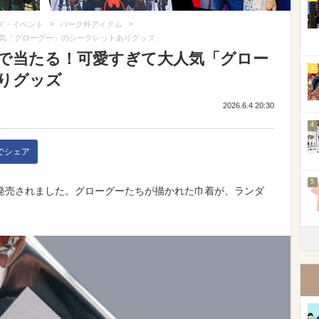
>
>
ズ・イベント
パーク外アイテム
気「グローグー」のシークレットありグッズ
で当たる！可愛すぎて大人気「グロー
3
りグッズ
2026.6.4 20:30
4
kでシェア
5
発売されました。グローグーたちが描かれた巾着が、ランダ