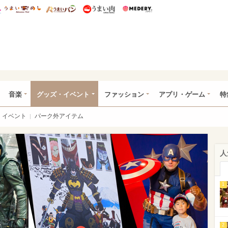
総研 ディズニー特集
mimot.
うまいめし
うまいパン
うまい肉
Medery.
ズニー特集 -ウレぴあ総研
音楽
グッズ・イベント
ファッション
アプリ・ゲーム
特
イベント
パーク外アイテム
人
1
2