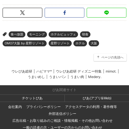
食べ放題
モーニング
ホテルビュッフェ
朝食
>
OMO7大阪 by 星野リゾート
星野リゾート
ホテル
大阪
ページの先頭へ
ウレぴあ総研
|
ハピママ*
|
ウレぴあ総研 ディズニー特集
|
mimot.
|
うまいめし
|
うまいパン
|
うまい肉
|
Medery.
ぴあ関連サイト
チケットぴあ
ぴあ(アプリ&Web)
会社案内
プライバシーポリシー
アクセスデータの利用・著作権等
外部送信ポリシー
広告出稿・お取り組みのご相談・情報掲載・その他お問い合わせ
一般の読者の方・ユーザーの方からのお問い合わせ