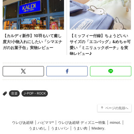
音楽
J-POP・ROCK
>
ページの先頭へ
ウレぴあ総研
|
ハピママ*
|
ウレぴあ総研 ディズニー特集
|
mimot.
|
うまいめし
|
うまいパン
|
うまい肉
|
Medery.