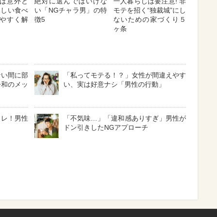
ば意外と
絶対に選んではいけな
一人暮らしは要注意! 非
美しい食べ
い「NGチャラ男」の特
モテを招く“独裁城”にし
やすく解
徴5
ないための家づくり５
ヶ条
ない間に部
「私ってモテる！？」女性が間違えやす
令和のメッ
い、実は好意ナシ「男性の行動」
コレ！男性
「不気味…」「違和感ありすぎ」男性が
ドン引きしたNGアプローチ