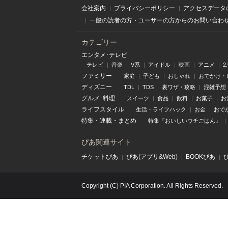
会社案内
プライバシーポリシー
アクセスデータ
一般の読者の方・ユーザーの方からのお問い合わ
カテゴリー
エンタメ･テレビ
テレビ
音楽
V系
アイドル
映画
アニメ
2
ファミリー
家庭
子ども
おしゃれ
おでかけ・
ディズニー
TDL
TDS
裏ワザ・攻略
混雑予想
グルメ･料理
スイーツ
食品
飲料
お菓子
お
ライフスタイル
生活・ライフハック
お金
おで
特集
・
連載
・
まとめ
特集『おいしいウチごはん』
ぴあ関連サイト
チケットぴあ
ぴあ(アプリ&Web)
BOOKぴあ
Copyright (C) PIA Corporation. All Rights Reserved.