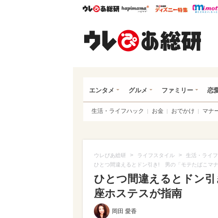
ウレぴあ総研
ハピママ*
ウレぴあ
ウレ
エンタメ
グルメ
ファミリー
恋
生活・ライフハック
お金
おでかけ
マナ
>
>
ウレぴあ総研
ライフスタイル
生活・ライフ
ひとつ間違えるとドン引き! 男の「モテたばこマ
ひとつ間違えるとドン引
座ホステスが指南
岡田 愛香