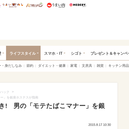
総研 ディズニー特集
mimot.
うまいめし
うまいパン
うまい肉
Medery.
ぴあ総研（うれぴあ）
愛
ライフスタイル
スマホ・IT
シゴト
プレゼント＆キャンペ
ー・身だしなみ
節約
ダイエット・健康
家電
文房具
雑貨
キッチン用品
>
ハック
ナー」を銀座ホステスが指南
き! 男の「モテたばこマナー」を銀
2015.8.17 10:30