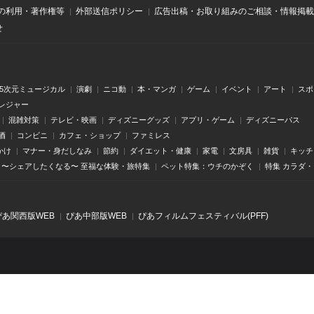
の利用・著作権等
外部送信ポリシー
広告出稿・お取り組みのご相談・情報掲載
せ
.5次元ミュージカル
演劇
ニコ動
本・マンガ
ゲーム
イベント
アート
スポ
レジャー
混雑対策
テレビ・映画
ディズニーグッズ
アプリ・ゲーム
ディズニーパス
酒
コンビニ
カフェ・ショップ
ファミレス
かけ
マナー・身だしなみ
節約
ダイエット・健康
家電
文房具
雑貨
キッチ
〜シェアしたくなる〜 至福な体験・旅特集
ペット特集：ウチのかぞく
特集 カラダ
ぴあ関⻄版WEB
ぴあ中部版WEB
ぴあフィルムフェスティバル(PFF)