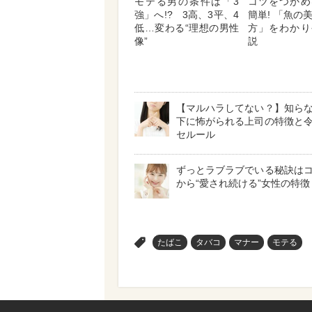
モテる男の条件は「3
コツをつかめ
強」へ!? 3高、3平、4
簡単! 「魚の
低…変わる“理想の男性
方」をわかり
像”
説
【マルハラしてない？】知ら
下に怖がられる上司の特徴と
セルール
ずっとラブラブでいる秘訣は
から“愛され続ける”女性の特徴
>
たばこ
タバコ
マナー
モテる