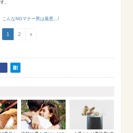
す。
こんなNGマナー男は最悪…!
1
2
»