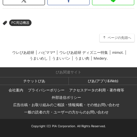
PC周辺機器
>
ページの先頭へ
ウレぴあ総研
|
ハピママ*
|
ウレぴあ総研 ディズニー特集
|
mimot.
|
うまいめし
|
うまいパン
|
うまい肉
|
Medery.
ぴあ関連サイト
チケットぴあ
ぴあ(アプリ&Web)
会社案内
プライバシーポリシー
アクセスデータの利用・著作権等
外部送信ポリシー
広告出稿・お取り組みのご相談・情報掲載・その他お問い合わせ
一般の読者の方・ユーザーの方からのお問い合わせ
Copyright (C) PIA Corporation. All Rights Reserved.