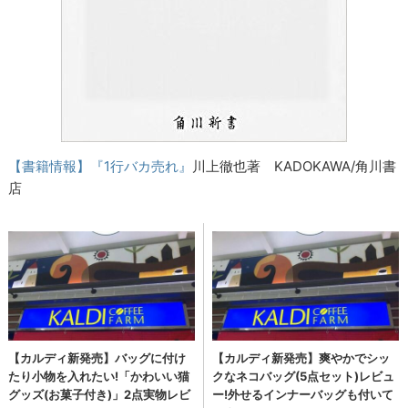
【書籍情報】『
1
行バカ売れ』
川上徹也著 KADOKAWA/角川書
店