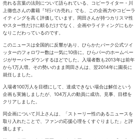
売れる言葉の法則について語られている、コピーライター・川
上徹也さんの書籍『
1
行バカ売れ』でも、この企画力やコピーラ
イティングを高く評価しています。岡田さんが持つカリスマ性
やスター性だけに頼るだけでなく、企画やライティングにもか
なりこだわっているのです。
このニュースは全国的に反響があり、ひらかたパーク公式ツイ
ッターのフォロワー数は一気に
10
倍に。ひらパーのホームペー
ジがサーバーダウンするほどでした。入場者数も
2013
年は前年
から
1
万人増。その勢いのまま岡田さんは、翌
2014
年に園長に
就任しました。
入場者
100
万人を目標にして、達成できない場合は解任という
企画も実施しましたが、
104
万人の動員に成功。見事、目標を
クリアしました。
同企画について川上さんは、「ストーリー性のあるニュースを
取り入れたことで、ファンの応援心理をくすぐりました」と評
価します。