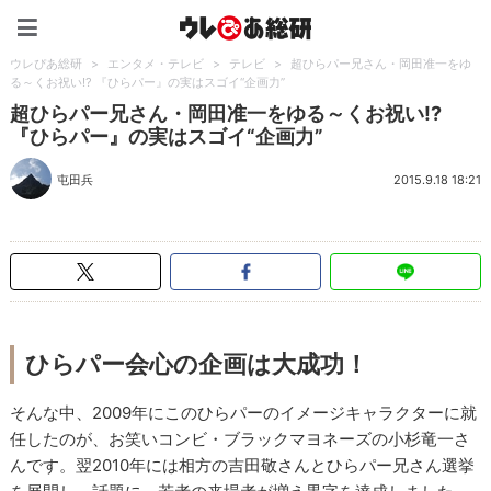
ウレぴあ総研（うれぴあ）
ウレぴあ総研
>
エンタメ・テレビ
>
テレビ
>
超ひらパー兄さん・岡田准一をゆ
る～くお祝い!? 『ひらパー』の実はスゴイ“企画力”
超ひらパー兄さん・岡田准一をゆる～くお祝い!?
『ひらパー』の実はスゴイ“企画力”
屯田兵
2015.9.18 18:21
ひらパー会心の企画は大成功！
そんな中、
2009
年にこのひらパーのイメージキャラクターに就
任したのが、お笑いコンビ・ブラックマヨネーズの小杉竜一さ
んです。翌
2010
年には相方の吉田敬さんとひらパー兄さん選挙