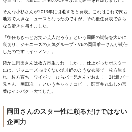
を展開し、話題に。若者の来場者が増え黒字を達成しました。
そんな小杉さんが
2013
年に引退すると発表。これはこれで関西
地方で大きなニュースとなったのですが、その後任発表でさら
なる驚きを与えました。
「後任もきっとお笑い芸人だろう」という周囲の期待を大いに
裏切り、ジャニーズの人気グループ・
V6
の岡田准一さんが就任
したのです（イケメン）。
確かに岡田さんは枚方市生まれ。しかし、仕上がったポスター
には、ジャニーズっぽくない漫才師のような衣装で「枚方生ま
れ、枚方育ち ワイがッ ひらパー兄さんでおま！
2
代目パー
兄さん 岡田准一」というキャッチコピー。関西弁丸出しの言
葉はインパクト大でした。
岡田さんのスター性に頼るだけではない
企画力