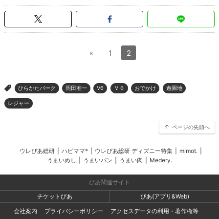
«
1
2
ひらかたパーク
岡田准一
V6
Ｖ６
おでかけ
遊園地
>
レジャー
ページの先頭へ
ウレぴあ総研
|
ハピママ*
|
ウレぴあ総研 ディズニー特集
|
mimot.
|
うまいめし
|
うまいパン
|
うまい肉
|
Medery.
ぴあ関連サイト
チケットぴあ
ぴあ(アプリ&Web)
会社案内
プライバシーポリシー
アクセスデータの利用・著作権等