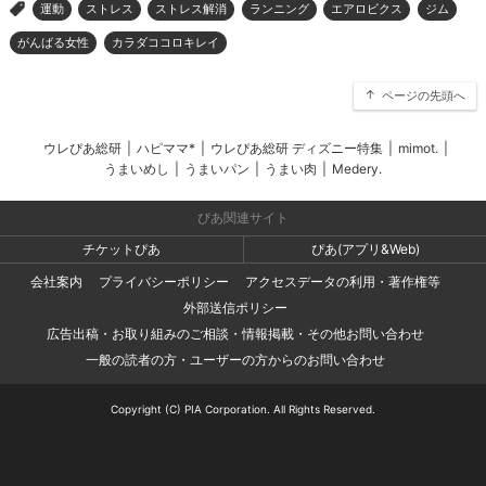
運動
ストレス
ストレス解消
ランニング
エアロビクス
ジム
>
がんばる女性
カラダココロキレイ
ページの先頭へ
ウレぴあ総研
|
ハピママ*
|
ウレぴあ総研 ディズニー特集
|
mimot.
|
うまいめし
|
うまいパン
|
うまい肉
|
Medery.
ぴあ関連サイト
チケットぴあ
ぴあ(アプリ&Web)
会社案内
プライバシーポリシー
アクセスデータの利用・著作権等
外部送信ポリシー
広告出稿・お取り組みのご相談・情報掲載・その他お問い合わせ
一般の読者の方・ユーザーの方からのお問い合わせ
Copyright (C) PIA Corporation. All Rights Reserved.