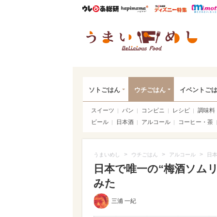
ウレぴあ総研
ハピママ*
ウレぴあ
うま
ソトごはん
ウチごはん
イベントご
スイーツ
パン
コンビニ
レシピ
調味料
ビール
日本酒
アルコール
コーヒー・茶
>
>
>
うまいめし
ウチごはん
アルコール
日本
日本で唯一の“梅酒ソムリ
みた
三浦 一紀