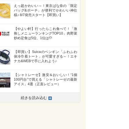
えっ超かわいい～！東京ばな奈の「限定
バッグ&ポーチ」が便利でかわいい神仕
様♪ 8/7発売スタート【即買い】
【やよい軒】行ったらこれ食べて！「激
推しメニューランキングTOP10」肉野菜
炒め定食は5位、1位は!?
【即買い】Suicaのペンギン「ふわふわ
保冷巾着トート」が可愛すぎる～！エキ
ナカ&WEBで手に入れよう♪
【シャトレーゼ】激安＆おいしい！“1個
100円台”で買える「シャトレーゼの最新
アイス」4選（正直レビュー）
続きを読み込む