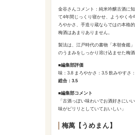
金谷さんコメント：純米吟醸古酒に知
て4年間じっくり寝かせ、ようやく今
ろやかさ、手造り蔵ならではの本格的
梅酒はあまりありません。
製法は、江戸時代の書物「本朝食鑑」
のうまみをしっかり溶け込ませた梅酒
■編集部評価
味：3.8 まろやかさ：3.5 飲みやすさ：
総合：3.5
■編集部コメント
「古酒っぽい味わいでお酒好きにいい
味がピリリとしていておいしい」
梅萬【うめまん】