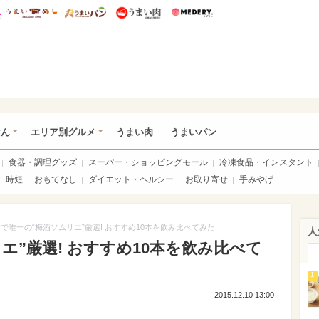
総研 ディズニー特集
mimot.
うまいめし
うまいパン
うまい肉
Medery.
いめし
はん
エリア別グルメ
うまい肉
うまいパン
食器・調理グッズ
スーパー・ショッピングモール
冷凍食品・インスタント
時短
おもてなし
ダイエット・ヘルシー
お取り寄せ
手みやげ
で唯一の“梅酒ソムリエ”厳選! おすすめ10本を飲み比べてみた
人
エ”厳選! おすすめ10本を飲み比べて
1
2015.12.10 13:00