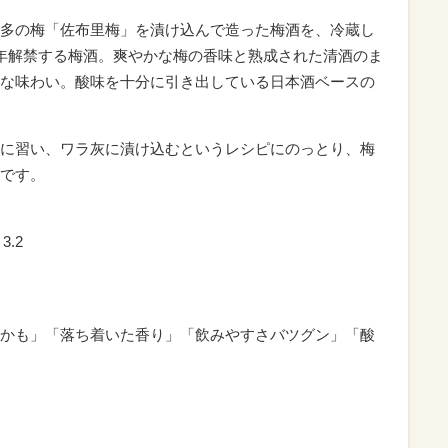
多の梅「佐布里梅」を漬け込んで造った梅酒を、冷蔵し
年解禁する梅酒。爽やかな梅の香味と熟成された清酒のま
な味わい。酸味を十分に引き出している日本酒ベースの
に習い、ワラ灰に漬け込むというレシピにのっとり、梅
です。
3.2
かも」「落ち着いた香り」「飲みやすさバツグン」「酸