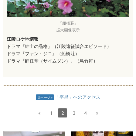
「船橋荘」
拡大画像表示
江陵ロケ地情報
ドラマ『紳士の品格』（江陵遠征試合エピソード）
ドラマ『ファン・ジニ』（船橋荘）
ドラマ『師任堂（サイムダン）』（鳥竹軒）
「平昌」へのアクセス
次ページ
«
1
2
3
4
»