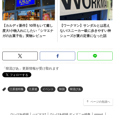
「韓流ぴあ」更新情報が受け取れます
江原道特集
江原道
イベント
韓国
韓流ぴあ
>
ページの先頭へ
ウレぴあ総研
|
ハピママ*
|
ウレぴあ総研 ディズニー特集
|
mimot.
|