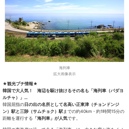
海列車
拡大画像表示
★観光プチ情報★
韓国で大人気！ 海辺を駆け抜けるその名も「海列車（パダヨ
ルチャ）」…
韓国屈指の
日の出の名所として名高い正東津（チョンドンジ
ン）駅と三陟（サムチョク）駅
までの約40km・約1時間15分の
距離を運行する
「海列車」が人気
です。