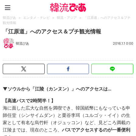
韓流ぴあ
韓流ぴあ
>
エンタメ・テレビ
>
韓流・アジア
>
「江原道」へのアクセス＆プチ
観光情報
「江原道」へのアクセス＆プチ観光情報
韓流ぴあ
2016.1.1 0:00
▼ソウルから
「江陵（カンヌン）」へのアクセスは…
【高速バスで2時間半！】
海に面した広大な自然を満喫でき、韓国紙幣にもなっている申
師任堂（シンサイムダン）と栗谷李珥（ユルゴッ・イイ）の生
家として有名な烏竹軒（オジュッコン）など、見どころ満載の
江陵までは、現在のところ、
バスでアクセスするのが一番便利