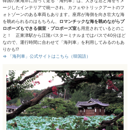
韓国の東海岸に沿って走る「海列車」は、大きな窓と海をイメ
ージしたインテリアで統一され、カフェやトリックアートのフ
ォトゾーンのある車両もあります。座席が海側を向き壮大な海
を眺められるのはもちろん、
ロマンチックな海を眺めながらプ
ロポーズもできる個室・プロポーズ室
も用意されているとのこ
と！ 正東津駅から江陵バスターミナルまではバスで40分ほど
なので、運行時間に合わせて「海列車」を利用してみるのもあ
りかも!?
⇒ 「海列車」公式サイトはこちら（韓国語）