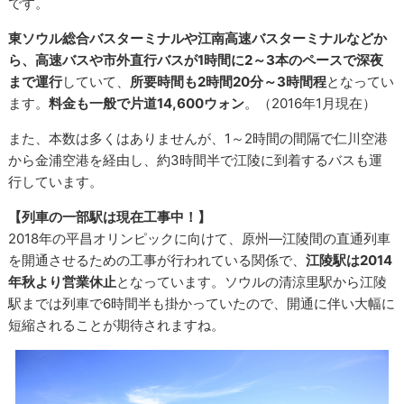
です。
東ソウル総合バスターミナルや江南高速バスターミナルなどか
ら、高速バスや市外直行バスが1時間に2～3本のペースで深夜
まで運行
していて、
所要時間も2時間20分～3時間程
となってい
ます。
料金も一般で片道14,600ウォン
。（2016年1月現在）
また、本数は多くはありませんが、1～2時間の間隔で仁川空港
から金浦空港を経由し、約3時間半で江陵に到着するバスも運
行しています。
【列車の一部駅は現在工事中！】
2018年の平昌オリンピックに向けて、原州―江陵間の直通列車
を開通させるための工事が行われている関係で、
江陵駅は2014
年秋より営業休止
となっています。ソウルの清涼里駅から江陵
駅までは列車で6時間半も掛かっていたので、開通に伴い大幅に
短縮されることが期待されますね。