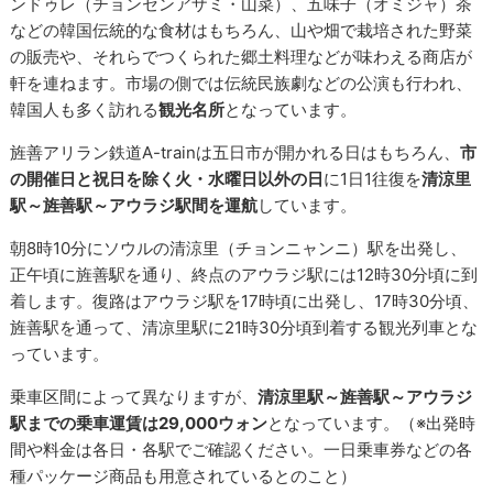
ンドゥレ（チョンセンアザミ・山菜）、五味子（オミジャ）茶
などの韓国伝統的な食材はもちろん、山や畑で栽培された野菜
の販売や、それらでつくられた郷土料理などが味わえる商店が
軒を連ねます。市場の側では伝統民族劇などの公演も行われ、
韓国人も多く訪れる
観光名所
となっています。
旌善アリラン鉄道A-trainは五日市が開かれる日はもちろん、
市
の開催日と祝日を除く火・水曜日以外の日
に1日1往復を
清涼里
駅～旌善駅～アウラジ駅間を運航
しています。
朝8時10分にソウルの清涼里（チョンニャンニ）駅を出発し、
正午頃に旌善駅を通り、終点のアウラジ駅には12時30分頃に到
着します。復路はアウラジ駅を17時頃に出発し、17時30分頃、
旌善駅を通って、清凉里駅に21時30分頃到着する観光列車とな
っています。
乗車区間によって異なりますが、
清涼里駅～旌善駅～アウラジ
駅までの乗車運賃は29,000ウォン
となっています。（※出発時
間や料金は各日・各駅でご確認ください。一日乗車券などの各
種パッケージ商品も用意されているとのこと）