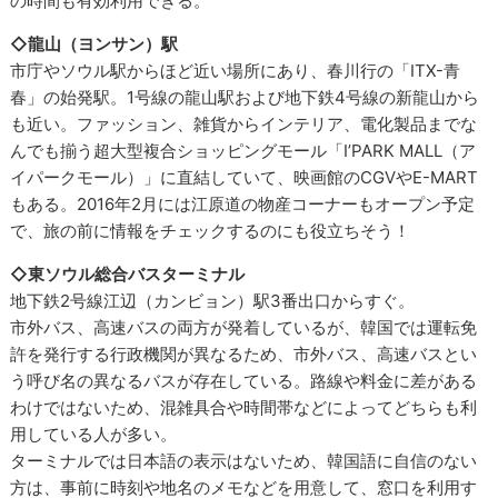
の時間も有効利用できる。
◇龍山（ヨンサン）駅
市庁やソウル駅からほど近い場所にあり、春川行の「ITX-青
春」の始発駅。1号線の龍山駅および地下鉄4号線の新龍山から
も近い。ファッション、雑貨からインテリア、電化製品までな
んでも揃う超大型複合ショッピングモール「I’PARK MALL（ア
イパークモール）」に直結していて、映画館のCGVやE-MART
もある。2016年2月には江原道の物産コーナーもオープン予定
で、旅の前に情報をチェックするのにも役立ちそう！
◇東ソウル総合バスターミナル
地下鉄2号線江辺（カンビョン）駅3番出口からすぐ。
市外バス、高速バスの両方が発着しているが、韓国では運転免
許を発行する行政機関が異なるため、市外バス、高速バスとい
う呼び名の異なるバスが存在している。路線や料金に差がある
わけではないため、混雑具合や時間帯などによってどちらも利
用している人が多い。
ターミナルでは日本語の表示はないため、韓国語に自信のない
方は、事前に時刻や地名のメモなどを用意して、窓口を利用す