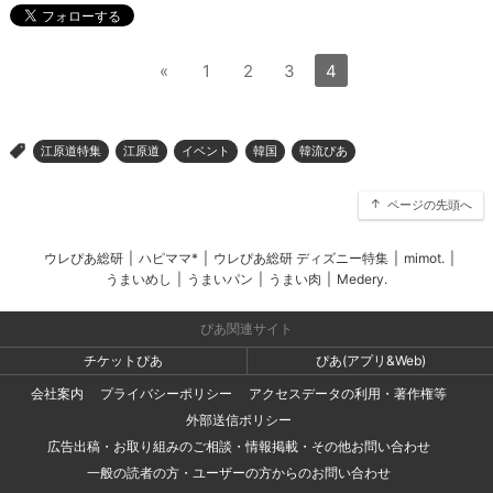
«
1
2
3
4
江原道特集
江原道
イベント
韓国
韓流ぴあ
>
ページの先頭へ
ウレぴあ総研
|
ハピママ*
|
ウレぴあ総研 ディズニー特集
|
mimot.
|
うまいめし
|
うまいパン
|
うまい肉
|
Medery.
ぴあ関連サイト
チケットぴあ
ぴあ(アプリ&Web)
会社案内
プライバシーポリシー
アクセスデータの利用・著作権等
外部送信ポリシー
広告出稿・お取り組みのご相談・情報掲載・その他お問い合わせ
一般の読者の方・ユーザーの方からのお問い合わせ