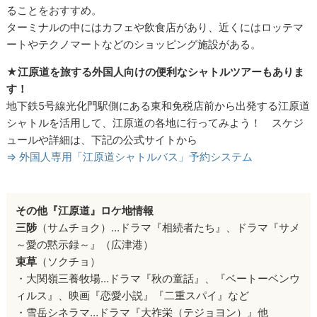
ることをおすすめ。
ターミナルの中にはカフェや飲食店があり、近くにはロッテマ
ートやテクノマートなどのショッピング施設がある。
★江原道を旅する外国人向けの便利なシャトルツアーもありま
す！
地下鉄5号線光化門駅側にある東和免税店前から出発する江原道
シャトルを活用して、江原道の各地に行ってみよう！ スケジ
ュールや詳細は、下記の公式サイトから
⇒ 外国人専用「江原道シャトルバス」予約システム
その他『江原道』ロケ地情報
三陟
（サムチョク）…ドラマ『相続者たち』、ドラマ『サメ
～愛の黙示録～』（広津港）
束草
（ソクチョ）
・大関嶺三養牧場…ドラマ『秋の童話』、『ベートーベンウ
ィルス』、映画『恋愛小説』『二重スパイ』など
・雪岳シネラマ…ドラマ『大祚栄（テジョヨン）』他