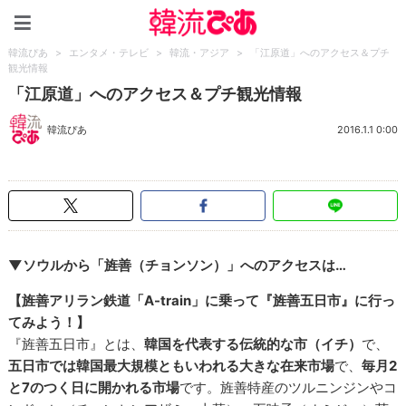
韓流ぴあ
韓流ぴあ
>
エンタメ・テレビ
>
韓流・アジア
>
「江原道」へのアクセス＆プチ
観光情報
「江原道」へのアクセス＆プチ観光情報
韓流ぴあ
2016.1.1 0:00
▼ソウルから「旌善（チョンソン）」へのアクセスは…
【旌善アリラン鉄道「A-train」に乗って『旌善五日市』に行っ
てみよう！】
『旌善五日市』とは、
韓国を代表する伝統的な市（イチ）
で、
五日市では韓国最大規模ともいわれる大きな在来市場
で、
毎月2
と7のつく日に開かれる市場
です。旌善特産のツルニンジンやコ