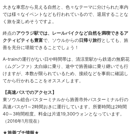
大きな車窓から見える自然と、色々なテーマに分けられた車内
では様々なイベントなども行われているので、退屈することな
く旅を楽しめそうですよ。
終点の
アウラジ駅では、レールバイクなど自然を満喫できるア
クティビティも豊富
で、ソウルからの
日帰り旅行
としても、旌
善を充分に堪能できることでしょう！
A-trainの運行がない日や時間帯は、清涼里駅から鉄道の無窮花
（ムグンファ）太白線に乗り、途中で旌善線に乗り継いでも行
けますが、本数が限られているため、接続などを事前に確認し
てから行かれることをオススメします。
【高速バスでのアクセス】
東ソウル総合バスターミナルから旌善市外バスターミナル行の
高速バスが1～2時間おきに運行しています。所要時間は2時間
40～3時間程度。料金は片道19,300ウォンとなっています。
（2016年1月現在）
★旌善プチ情報★