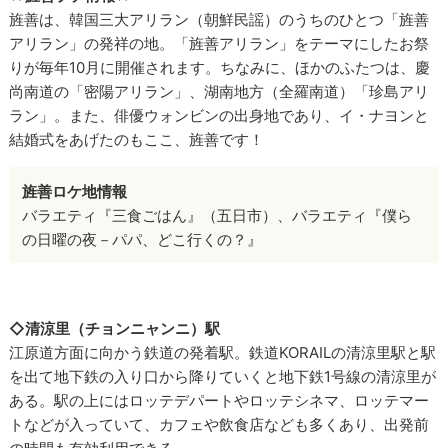
旌善は、韓国三大アリラン（朝鮮民謡）のうちのひとつ「旌善
アリラン」の発祥の地。「旌善アリラン」をテーマにしたお祭
りが毎年10月に開催されます。ちなみに、ほかのふたつは、慶
尚南道の「密陽アリラン」、湖南地方（全羅南道）「珍島アリ
ラン」。また、俳優ウォンビンの出身地であり、イ・ナヨンと
結婚式をあげたのもここ、旌善です！
旌善ロケ地情報
バラエティ『三食ごはん』（五日市）、バラエティ『僕ら
の日曜の夜－パパ、どこ行くの？』
◇清涼里（チョンニャンニ）駅
江原道方面に向かう鉄道の発着駅。鉄道KORAILの清涼里駅と駅
を出て地下鉄の入り口から降りていくと地下鉄1号線の清涼里が
ある。駅の上にはロッテデパートやロッテシネマ、ロッテマー
トなどが入っていて、カフェや飲食店なども多くあり、出発前