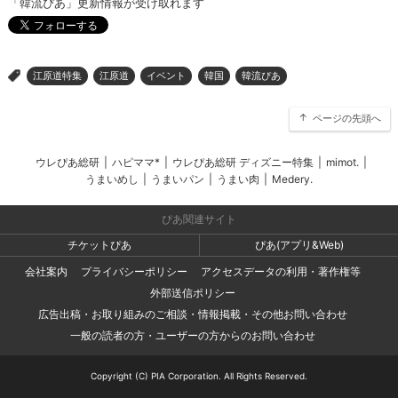
「韓流ぴあ」更新情報が受け取れます
江原道特集
江原道
イベント
韓国
韓流ぴあ
>
ページの先頭へ
ウレぴあ総研
|
ハピママ*
|
ウレぴあ総研 ディズニー特集
|
mimot.
|
うまいめし
|
うまいパン
|
うまい肉
|
Medery.
ぴあ関連サイト
チケットぴあ
ぴあ(アプリ&Web)
会社案内
プライバシーポリシー
アクセスデータの利用・著作権等
外部送信ポリシー
広告出稿・お取り組みのご相談・情報掲載・その他お問い合わせ
一般の読者の方・ユーザーの方からのお問い合わせ
Copyright (C) PIA Corporation. All Rights Reserved.