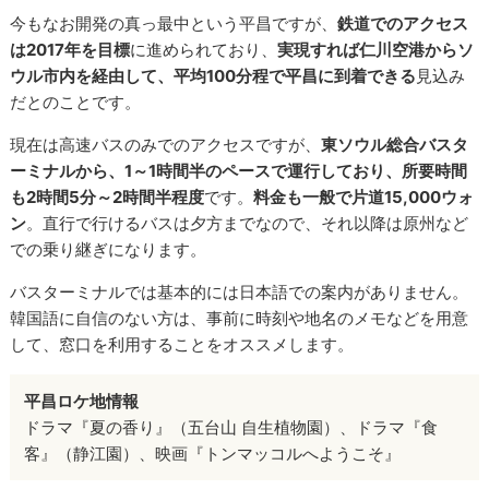
今もなお開発の真っ最中という平昌ですが、
鉄道でのアクセス
は2017年を目標
に進められており、
実現すれば仁川空港からソ
ウル市内を経由して、平均100分程で平昌に到着できる
見込み
だとのことです。
現在は高速バスのみでのアクセスですが、
東ソウル総合バスタ
ーミナルから、1～1時間半のペースで運行しており、所要時間
も2時間5分～2時間半程度
です。
料金も一般で片道15,000ウォ
ン
。直行で行けるバスは夕方までなので、それ以降は原州など
での乗り継ぎになります。
バスターミナルでは基本的には日本語での案内がありません。
韓国語に自信のない方は、事前に時刻や地名のメモなどを用意
して、窓口を利用することをオススメします。
平昌ロケ地情報
ドラマ『夏の香り』（五台山 自生植物園）、ドラマ『食
客』（静江園）、映画『トンマッコルへようこそ』