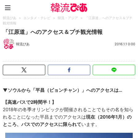
韓流ぴあ
韓流ぴあ
>
エンタメ・テレビ
>
韓流・アジア
>
「江原道」へのアクセス＆プチ
観光情報
「江原道」へのアクセス＆プチ観光情報
韓流ぴあ
2016.1.1 0:00
▼ソウルから「平昌（ピョンチャン）」へのアクセスは…
【高速バスで2時間半！】
2018年の冬季オリンピックが開催されることでもその名を知ら
れることになった平昌までのアクセスは
現在（2016年1月）の
ところ、バスでのアクセスに限られて
います。