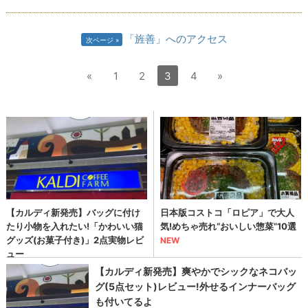
「旌善」へのアクセス
次ページ
«
1
2
3
4
»