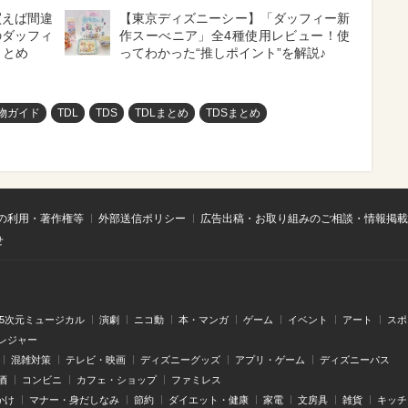
買えば間違
【東京ディズニーシー】「ダッフィー新
のダッフィ
作スーべニア」全4種使用レビュー！使
まとめ
ってわかった“推しポイント”を解説♪
物ガイド
TDL
TDS
TDLまとめ
TDSまとめ
の利用・著作権等
外部送信ポリシー
広告出稿・お取り組みのご相談・情報掲載
せ
.5次元ミュージカル
演劇
ニコ動
本・マンガ
ゲーム
イベント
アート
スポ
レジャー
混雑対策
テレビ・映画
ディズニーグッズ
アプリ・ゲーム
ディズニーパス
酒
コンビニ
カフェ・ショップ
ファミレス
かけ
マナー・身だしなみ
節約
ダイエット・健康
家電
文房具
雑貨
キッチ