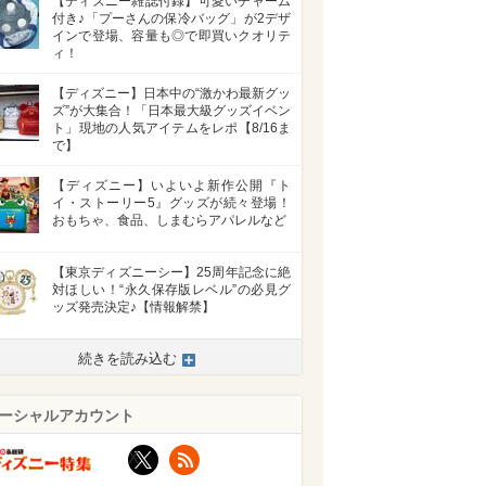
【ディズニー雑誌付録】可愛いチャーム
付き♪「プーさんの保冷バッグ」が2デザ
インで登場、容量も◎で即買いクオリテ
ィ！
【ディズニー】日本中の“激かわ最新グッ
ズ”が大集合！「日本最大級グッズイベン
ト」現地の人気アイテムをレポ【8/16ま
で】
【ディズニー】いよいよ新作公開『ト
イ・ストーリー5』グッズが続々登場！
おもちゃ、食品、しまむらアパレルなど
【東京ディズニーシー】25周年記念に絶
対ほしい！“永久保存版レベル”の必見グ
ッズ発売決定♪【情報解禁】
続きを読み込む
ーシャルアカウント
X
RSS