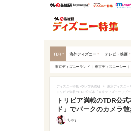
ウレぴあ総研
ハピママ*
ウレぴあ
ディ
TDR
海外ディズニー
テレビ・映画
東京ディズニーランド
東京ディズニーシー
>
ディズニー特集 -ウレぴあ総研
東京ディズニー
トリビア満載のTDR公式本「東京ディズニーリゾー
トリビア満載のTDR公
ド」でパークのカメラ散歩
ちゃすこ