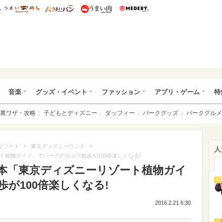
総研 ディズニー特集
mimot.
うまいめし
うまいパン
うまい肉
Medery.
ズニー特集 -ウレぴあ総研
音楽
グッズ・イベント
ファッション
アプリ・ゲーム
特
裏ワザ・攻略
子どもとディズニー
ダッフィー
パークグッズ
パークグルメ
>
>
リゾート
東京ディズニーランド
人
ト植物ガイド」でパークのカメラ散歩が100倍楽しくなる!
式本「東京ディズニーリゾート植物ガイ
1
が100倍楽しくなる!
2016.2.21 6:30
2