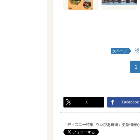
視
次ページ
1
X
Facebook
「ディズニー特集 -ウレぴあ総研」更新情報