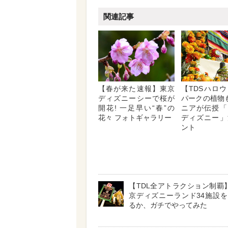
関連記事
【春が来た速報】東京
【TDSハロ
ディズニーシーで桜が
パークの植物も
開花! 一足早い“春”の
ニアが伝授「
花々 フォトギャラリー
ディズニー」
ント
【TDL全アトラクション制覇
京ディズニーランド34施設
るか、ガチでやってみた