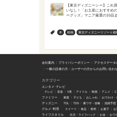
【東京ディズニーシー】これ
いなし！「お土産におすすめ
ーグッズ」マニア厳選の10品
>
本
植物
東京ディズニーリゾート植
会社案内
プライバシーポリシー
アクセスデータ
一般の読者の方・ユーザーの方からのお問い合わ
カテゴリー
エンタメ･テレビ
テレビ
音楽
V系
アイドル
映画
アニメ
2
ファミリー
家庭
子ども
おしゃれ
おでかけ・
ディズニー
TDL
TDS
裏ワザ・攻略
混雑予想
グルメ･料理
スイーツ
食品
飲料
お菓子
お
ライフスタイル
生活・ライフハック
お金
おで