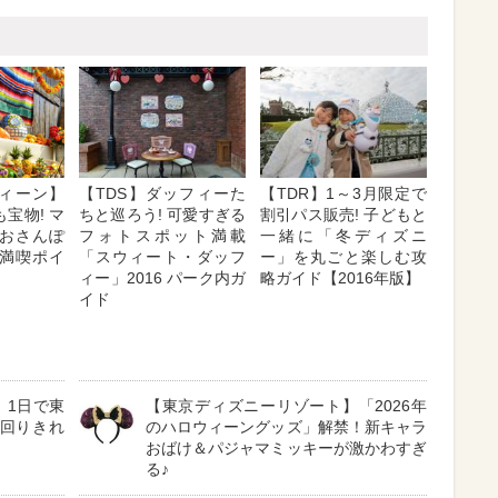
ウィーン】
【TDS】ダッフィーた
【TDR】1～3月限定で
宝物! マ
ちと巡ろう! 可愛すぎる
割引パス販売! 子どもと
おさんぽ
フォトスポット満載
一緒に「冬ディズニ
満喫ポイ
「スウィート・ダッフ
ー」を丸ごと楽しむ攻
ィー」2016 パーク内ガ
略ガイド【2016年版】
イド
】1日で東
【東京ディズニーリゾート】「2026年
を回りきれ
のハロウィーングッズ」解禁！新キャラ
おばけ＆パジャマミッキーが激かわすぎ
る♪