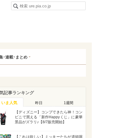
集･連載･まとめ
気記事ランキング
いま人気
昨日
1週間
【ディズニー】コンプできたら神！コン
ビニで買える「新作Happyくじ」に豪華
景品がズラリ♪【8/7販売開始】
【これは欲しい】ミッキーたちが道頓堀