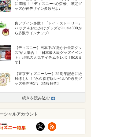
に降臨！「ディズニー×心斎橋」限定グ
ッズが神デザイン多数だよ♪
良デザイン多数！「トイ・ストーリー」
バッグ＆お出かけグッズがillusie300か
ら多数ラインナップ♪
【ディズニー】日本中の“激かわ最新グッ
ズ”が大集合！「日本最大級グッズイベン
ト」現地の人気アイテムをレポ【8/16ま
で】
【東京ディズニーシー】25周年記念に絶
対ほしい！“永久保存版レベル”の必見グ
ッズ発売決定♪【情報解禁】
続きを読み込む
ーシャルアカウント
X
RSS