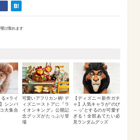
が受け取れます
～る×ライ
可愛いアフリカン柄! デ
【ディズニー新作ガチ
】シンバ
ィズニーストアに『ラ
ャ】人気キャラが“のび
コ大集合
イオンキング』公開記
～っ”とするのが可愛す
念グッズがたっぷり登
ぎる！全部あてたい必
場
見ランダムグッズ