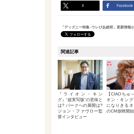
X
Facebook
「ディズニー特集 -ウレぴあ総研」更新情報
関連記事
『ライオン・キン
【CIAOちゅ
グ』“超実写版”の意味と
オン・キング
は? パークへの展開は?
になりきるネ
ジョン・ファヴロー監
のCM放映開始
督インタビュー