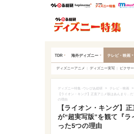
ウレぴあ総研
ハピママ*
ウレぴあ
ディ
TDR
海外ディズニー
テレビ・映画
ディズニーアニメ
ディズニー実写
ピクサー
>
ディズニー特集 -ウレぴあ総研
テレビ・映画
【ライオン・キング】正直アニメ版はあんまり…だ
の理由
【ライオン・キング】正
が“超実写版”を観て『
った5つの理由