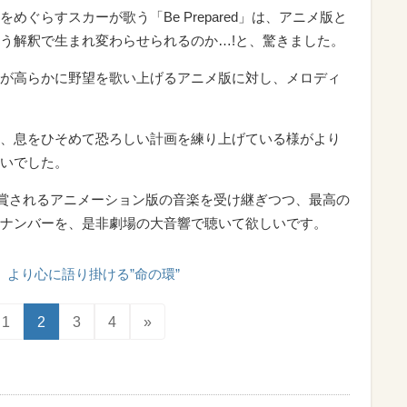
ぐらすスカーが歌う「Be Prepared」は、アニメ版と
う解釈で生まれ変わらせられるのか…!と、驚きました。
が高らかに野望を歌い上げるアニメ版に対し、メロディ
、息をひそめて恐ろしい計画を練り上げている様がより
いでした。
と賞されるアニメーション版の音楽を受け継ぎつつ、最高の
ナンバーを、是非劇場の大音響で聴いて欲しいです。
より心に語り掛ける”命の環”
1
2
3
4
»