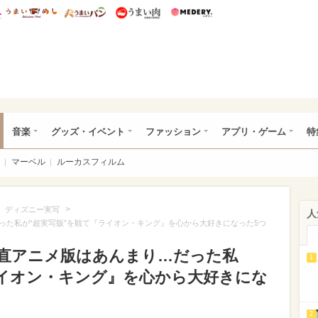
総研 ディズニー特集
mimot.
うまいめし
うまいパン
うまい肉
Medery.
ズニー特集 -ウレぴあ総研
音楽
グッズ・イベント
ファッション
アプリ・ゲーム
特
マーベル
ルーカスフィルム
>
>
ディズニー実写
人
った私が“超実写版”を観て『ライオン・キング』を心から大好きになった5つ
直アニメ版はあんまり…だった私
1
ライオン・キング』を心から大好きにな
2