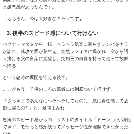
と嫌悪感があったんです。
（もちろん、今は大好きなキャラですよ! ）
3. 後半のスピード感について行けない
ハクナ・マタタから一転、ヘラヘラ気楽に暮らすシンバをナラ
が訪れ、速攻で愛が芽生え、突然ラフィキに導かれ、空から語
り掛ける父の言葉に覚醒し、突如王の自覚を持って走って故郷
へ帰る…
という怒涛の展開を迎える後半。
ここがもう、子供のころの筆者には到底ついて行けず、
「さっきまであんなにヘラヘラしてたのに、急に責任感じて故
郷に戻るの? 」と、疑問まみれ。
怒涛のスピード感からの、ラストのタイトル「ドーン! 」が消化
できず、モヤっと感が残ってメッセージ性が理解できなかった
のか…