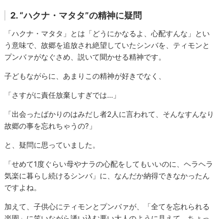
2. “ハクナ・マタタ”の精神に疑問
「ハクナ・マタタ」とは「どうにかなるよ、心配すんな」とい
う意味で、故郷を追放され絶望していたシンバを、ティモンと
プンバァがなぐさめ、説いて聞かせる精神です。
子どもながらに、あまりこの精神が好きでなく、
「さすがに責任放棄しすぎでは…」
「出会ったばかりのはみだし者2人に言われて、そんなすんなり
故郷の事を忘れちゃうの?」
と、疑問に思っていました。
「せめて1度ぐらい母やナラの心配をしてもいいのに、ヘラヘラ
気楽に暮らし続けるシンバ」に、なんだか納得できなかったん
ですよね。
加えて、子供心にティモンとプンバァが、「全てを忘れられる
楽園」に笑いながら誘い込む悪い大人のように見えて、ちょっ