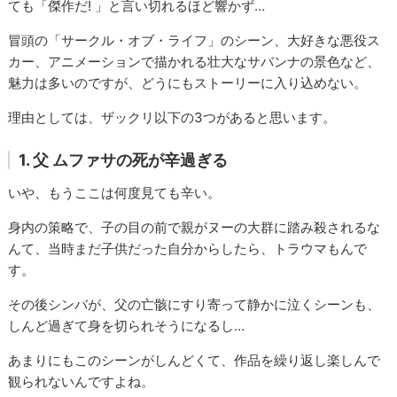
ても「傑作だ! 」と言い切れるほど響かず…
冒頭の「サークル・オブ・ライフ」のシーン、大好きな悪役ス
カー、アニメーションで描かれる壮大なサバンナの景色など、
魅力は多いのですが、どうにもストーリーに入り込めない。
理由としては、ザックリ以下の3つがあると思います。
1. 父 ムファサの死が辛過ぎる
いや、もうここは何度見ても辛い。
身内の策略で、子の目の前で親がヌーの大群に踏み殺されるな
んて、当時まだ子供だった自分からしたら、トラウマもんで
す。
その後シンバが、父の亡骸にすり寄って静かに泣くシーンも、
しんど過ぎて身を切られそうになるし…
あまりにもこのシーンがしんどくて、作品を繰り返し楽しんで
観られないんですよね。