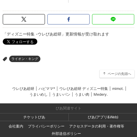
「ディズニー特集 -ウレぴあ総研」更新情報が受け取れます
ライオン・キング
>
ページの先頭へ
ウレぴあ総研
|
ハピママ*
|
ウレぴあ総研 ディズニー特集
|
mimot.
|
うまいめし
|
うまいパン
|
うまい肉
|
Medery.
ぴあ関連サイト
チケットぴあ
ぴあ(アプリ&Web)
会社案内
プライバシーポリシー
アクセスデータの利用・著作権等
外部送信ポリシー