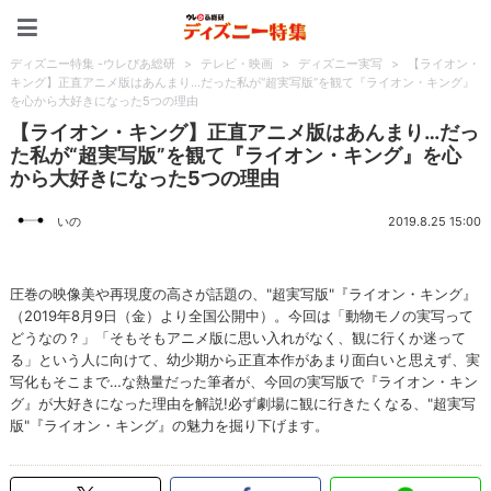
ディズニー特集 -ウレぴあ
ディズニー特集 -ウレぴあ総研
>
テレビ・映画
>
ディズニー実写
>
【ライオン・
キング】正直アニメ版はあんまり…だった私が“超実写版”を観て『ライオン・キング』
を心から大好きになった5つの理由
【ライオン・キング】正直アニメ版はあんまり…だっ
た私が“超実写版”を観て『ライオン・キング』を心
から大好きになった5つの理由
いの
2019.8.25 15:00
圧巻の映像美や再現度の高さが話題の、"超実写版"『ライオン・キング』
（2019年8月9日（金）より全国公開中）。今回は「動物モノの実写って
どうなの？」「そもそもアニメ版に思い入れがなく、観に行くか迷って
る」という人に向けて、幼少期から正直本作があまり面白いと思えず、実
写化もそこまで…な熱量だった筆者が、今回の実写版で『ライオン・キン
グ』が大好きになった理由を解説!必ず劇場に観に行きたくなる、"超実写
版"『ライオン・キング』の魅力を掘り下げます。