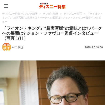
ディズニー特集 -ウレぴあ
ディズニー特集 -ウレぴあ総研
>
テレビ・映画
>
ディズニー実写
>
『ライオン・
キング』“超実写版”の意味とは? パークへの展開は? ジョン・ファヴロー監督インタビ
ュー
『ライオン・キング』“超実写版”の意味とは? パーク
への展開は? ジョン・ファヴロー監督インタビュー
（写真 1/11）
林田 周也
2019.8.6 18:00