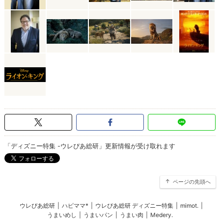
「ディズニー特集 -ウレぴあ総研」更新情報が受け取れます
ページの先頭へ
ウレぴあ総研
|
ハピママ*
|
ウレぴあ総研 ディズニー特集
|
mimot.
|
うまいめし
|
うまいパン
|
うまい肉
|
Medery.