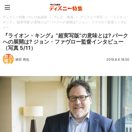
ディズニー特集 -ウレぴあ
ディズニー特集 -ウレぴあ総研
>
テレビ・映画
>
ディズニー実写
>
『ライオン・
キング』“超実写版”の意味とは? パークへの展開は? ジョン・ファヴロー監督インタビ
ュー
『ライオン・キング』“超実写版”の意味とは? パーク
への展開は? ジョン・ファヴロー監督インタビュー
（写真 5/11）
林田 周也
2019.8.6 18:00