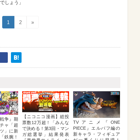
でしょう」
1
2
»
【ニコニコ漫画】総投
戦争』期
TVアニメ『ONE
票数12万超！「みんな
チャ「超
PIECE』エルバフ編の
で決める！第3回・マン
ツ」に新
新キャラ・フィギュア
ガ総選挙」結果発表
「鉄腕！
が一番くじに登場！