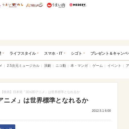
総研 ディズニー特集
mimot.
うまいめし
うまいパン
うまい肉
Medery.
ぴあ総研（うれぴあ）
愛
ライフスタイル
スマホ・IT
シゴト
プレゼント＆キャンペ
メ
2.5次元ミュージカル
演劇
ニコ動
本・マンガ
ゲーム
イベント
【映画】日本発「3D×2Dアニメ」は世界標準となれるか
Dアニメ」は世界標準となれるか
2012.5.1 6:00