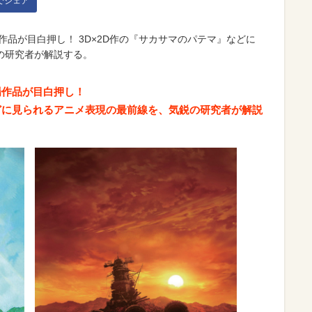
kでシェア
作品が目白押し！ 3D×2D作の『サカサマのパテマ』などに
の研究者が解説する。
場作品が目白押し！
などに見られるアニメ表現の最前線を、気鋭の研究者が解説