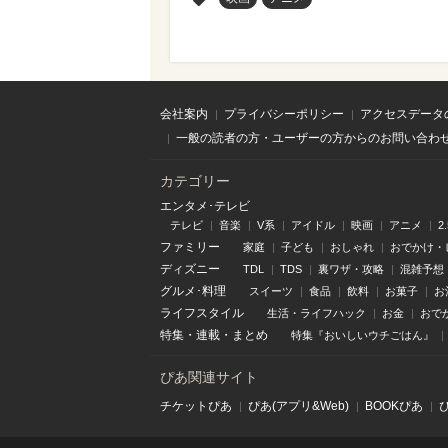
会社案内
プライバシーポリシー
アクセスデータ
一般の読者の方・ユーザーの方からのお問い合わ
カテゴリー
エンタメ･テレビ
テレビ
音楽
V系
アイドル
映画
アニメ
2
ファミリー
家庭
子ども
おしゃれ
おでかけ・
ディズニー
TDL
TDS
裏ワザ・攻略
混雑予想
グルメ･料理
スイーツ
食品
飲料
お菓子
お
ライフスタイル
生活・ライフハック
お金
おで
特集
・
連載
・
まとめ
特集『おいしいウチごはん』
ぴあ関連サイト
チケットぴあ
ぴあ(アプリ&Web)
BOOKぴあ