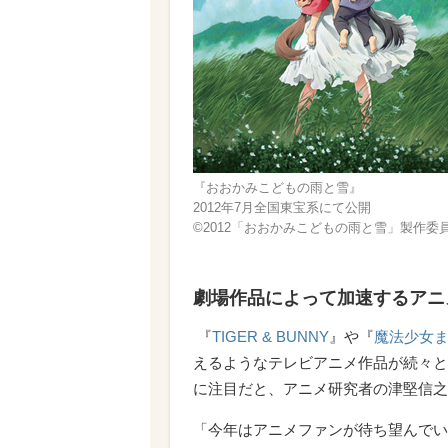
『おおかみこどもの雨と雪』
2012年7月全国東宝系にて公開
©2012「おおかみこどもの雨と雪」製作委
劇場作品によって加速するアニ
『
TIGER & BUNNY
』や『
魔法少女
えるようなテレビアニメ作品が続々と
に注目だと、アニメ研究者の津堅信之
「今年はアニメファンが待ち望んでい