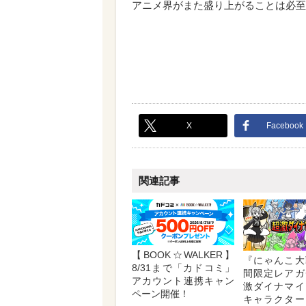
アニメ界がまた盛り上がることは必至
X
Facebook
関連記事
【BOOK☆WALKER】
『にゃんこ大
8/31まで「カドコミ」
間限定レアガ
アカウント連携キャン
激ダイナマイ
ペーン開催！
キャラクター