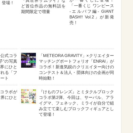
『異世界サムライ』な
」登場！
「一番くじ ワンピース
ど首位作品の無料話を
-エルバフ編- GIANT
期間限定で増量
BASH!! Vol.2」が新発
売！
な公式コラ
「METEORA GRAVITY」×クリエイター
子”の写真
マッチングポートフォリオ「ENRAI」が
世界にひと
コラボ！新進気鋭のクリエイター向けの
作れる「フ
コンテスト＆法人・団体向けの企画が同
タート
時始動！
式コラボが
『けものフレンズ』とミタクルブロック
世界にひと
コラボ第2弾。今回は、サーバル、アラ
イグマ、フェネック、ミライが自分で組
み立てて楽しむブロックフィギュアとし
て登場！