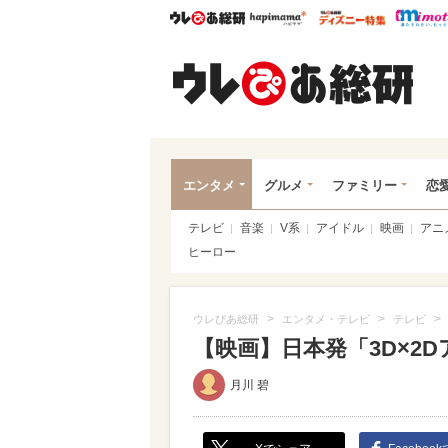
ウレぴあ総研
ハピママ*
ウレぴあ
ウレ
エンタメ
グルメ
ファミリー
恋
テレビ
音楽
V系
アイドル
映画
アニ
ヒーロー
>
>
>
ウレぴあ総研
エンタメ・テレビ
テレビ
【映画】日本発「3D×2
月川 碧