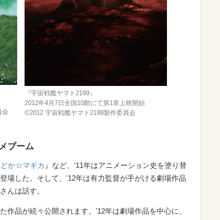
『宇宙戦艦ヤマト2199』
2012年4月7日全国10館にて第1章上映開始
員会
©2012 宇宙戦艦ヤマト2199製作委員会
メブーム
まどか☆マギカ
』など、'11年はアニメーション史を塗り替
登場した。そして、'12年は有力監督が手がける劇場作品
さんは話す。
た作品が続々公開されます。'12年は劇場作品を中心に、