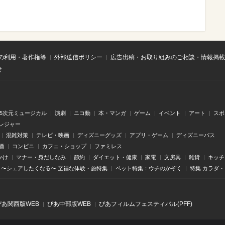
の利用・著作権等
外部送信ポリシー
広告出稿・お取り組みのご相談・情報掲載
せ
.5次元ミュージカル
演劇
ニコ動
本・マンガ
ゲーム
イベント
アート
スポ
レジャー
混雑対策
テレビ・映画
ディズニーグッズ
アプリ・ゲーム
ディズニーパス
酒
コンビニ
カフェ・ショップ
ファミレス
かけ
マナー・身だしなみ
節約
ダイエット・健康
家電
文房具
雑貨
キッチ
〜シェアしたくなる〜 至福な体験・旅特集
ペット特集：ウチのかぞく
特集 カラダ
ぴあ関⻄版WEB
ぴあ中部版WEB
ぴあフィルムフェスティバル(PFF)