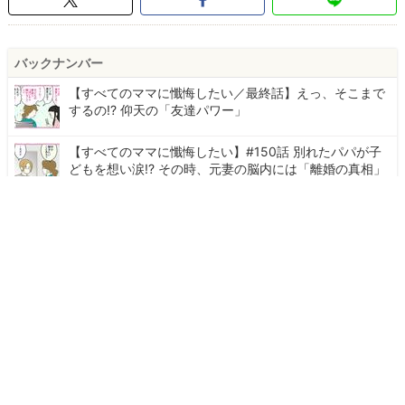
バックナンバー
【すべてのママに懺悔したい／最終話】えっ、そこまで
するの!? 仰天の「友達パワー」
【すべてのママに懺悔したい】#150話 別れたパパが子
どもを想い涙!? その時、元妻の脳内には「離婚の真相」
が…
【すべてのママに懺悔したい】#149話 子連れ離婚、養
育費は「公正証書」が正解！でも“離婚後”に作ったら…!?
【すべてのママに懺悔したい】#148話 “親のお墓を作ら
ない”という選択。「海に散骨」の意外な事実…！
【すべてのママに懺悔したい】#147話 何言ってんのこ
の人…？ 離婚した夫の”ナゾの応対”とまさかの理由！
連載の一覧を見る