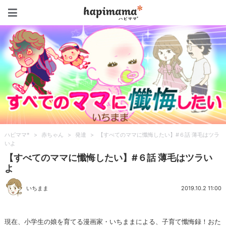
ハピママ*
ハピママ*
>
赤ちゃん
>
発達
>
【すべてのママに懺悔したい】#６話 薄毛はツラ
いよ
【すべてのママに懺悔したい】#６話 薄毛はツラい
よ
いちまま
2019.10.2 11:00
現在、小学生の娘を育てる漫画家・いちままによる、子育て懺悔録！おた