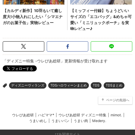
「ディズニー特集 -ウレぴあ総研」更新情報が受け取れます
ディズニーヴィランズ
TDSハロウィーンまとめ
TDS
TDSまとめ
>
ページの先頭へ
ウレぴあ総研
|
ハピママ*
|
ウレぴあ総研 ディズニー特集
|
mimot.
|
うまいめし
|
うまいパン
|
うまい肉
|
Medery.
ぴあ関連サイト