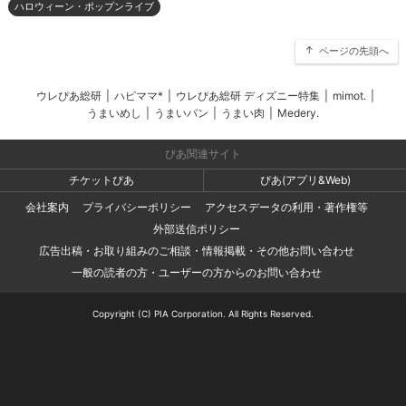
ハロウィーン・ポップンライブ
ページの先頭へ
ウレぴあ総研
|
ハピママ*
|
ウレぴあ総研 ディズニー特集
|
mimot.
|
うまいめし
|
うまいパン
|
うまい肉
|
Medery.
ぴあ関連サイト
チケットぴあ
ぴあ(アプリ&Web)
会社案内
プライバシーポリシー
アクセスデータの利用・著作権等
外部送信ポリシー
広告出稿・お取り組みのご相談・情報掲載・その他お問い合わせ
一般の読者の方・ユーザーの方からのお問い合わせ
Copyright (C) PIA Corporation. All Rights Reserved.