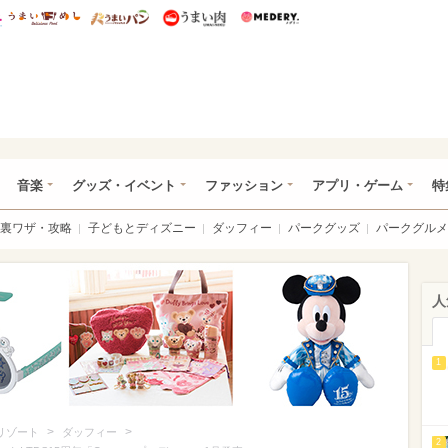
総研 ディズニー特集
mimot.
うまいめし
うまいパン
うまい肉
Medery.
ズニー特集 -ウレぴあ総研
音楽
グッズ・イベント
ファッション
アプリ・ゲーム
特
裏ワザ・攻略
子どもとディズニー
ダッフィー
パークグッズ
パークグルメ
人
1
>
>
リゾート
ダッフィー
2