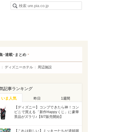
集･連載･まとめ
ディズニーホテル
周辺施設
気記事ランキング
いま人気
昨日
1週間
【ディズニー】コンプできたら神！コン
ビニで買える「新作Happyくじ」に豪華
景品がズラリ♪【8/7販売開始】
【これは欲しい】ミッキーたちが道頓堀