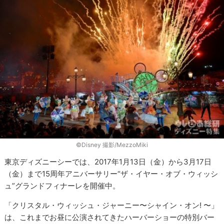
©︎Disney 撮影/MezzoMiki
東京ディズニーシーでは、2017年1月13日（金）から3月17日
（金）まで15周年アニバーサリー“ザ・イヤー・オブ・ウィッシ
ュ”グランドフィナーレを開催中。
「クリスタル・ウィッシュ・ジャーニー〜シャイン・オン! 〜」
は、これまでお昼に公演されてきたハーバーショーの特別バー