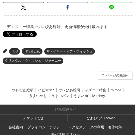
「ディズニー特集 -ウレぴあ総研」更新情報が受け取れます
TDS
TDSまとめ
ザ・イヤー・オブ・ウィッシュ
>
クリスタル・ウィッシュ・ジャーニー
ページの先頭へ
ウレぴあ総研
|
ハピママ*
|
ウレぴあ総研 ディズニー特集
|
mimot.
|
うまいめし
|
うまいパン
|
うまい肉
|
Medery.
ぴあ関連サイト
チケットぴあ
ぴあ(アプリ&Web)
会社案内
プライバシーポリシー
アクセスデータの利用・著作権等
外部送信ポリシー