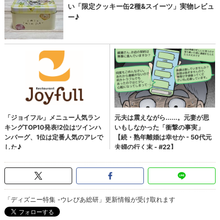
「ディズニー特集 -ウレぴあ総研」更新情報が受け取れます