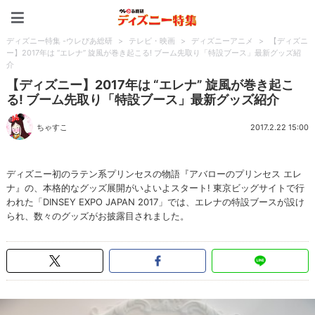
ディズニー特集 -ウレぴあ
ディズニー特集 -ウレぴあ総研
>
テレビ・映画
>
ディズニーアニメ
>
【ディズニ
ー】2017年は “エレナ” 旋風が巻き起こる! ブーム先取り「特設ブース」最新グッズ紹
介
【ディズニー】2017年は “エレナ” 旋風が巻き起こ
る! ブーム先取り「特設ブース」最新グッズ紹介
ちゃすこ
2017.2.22 15:00
ディズニー初のラテン系プリンセスの物語『アバローのプリンセス エレ
ナ』の、本格的なグッズ展開がいよいよスタート! 東京ビッグサイトで行
われた「DINSEY EXPO JAPAN 2017」では、エレナの特設ブースが設け
られ、数々のグッズがお披露目されました。