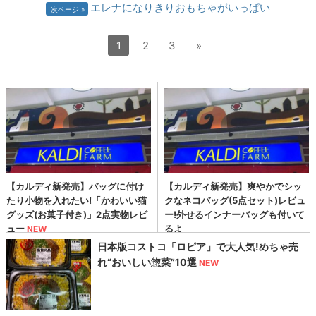
エレナになりきりおもちゃがいっぱい
次ページ
1
2
3
»