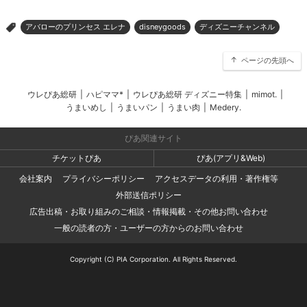
アバローのプリンセス エレナ
disneygoods
ディズニーチャンネル
>
ページの先頭へ
ウレぴあ総研
|
ハピママ*
|
ウレぴあ総研 ディズニー特集
|
mimot.
|
うまいめし
|
うまいパン
|
うまい肉
|
Medery.
ぴあ関連サイト
チケットぴあ
ぴあ(アプリ&Web)
会社案内
プライバシーポリシー
アクセスデータの利用・著作権等
外部送信ポリシー
広告出稿・お取り組みのご相談・情報掲載・その他お問い合わせ
一般の読者の方・ユーザーの方からのお問い合わせ
Copyright (C) PIA Corporation. All Rights Reserved.