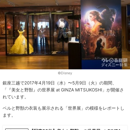
©︎Disney
銀座三越で2017年4月19日（水）〜5月9日（火）の期間、
「『美女と野獣』の世界展 at GINZA MITSUKOSHI」が開催さ
れています。
ベルと野獣の衣装も展示される「世界展」の模様をレポートし
ます。