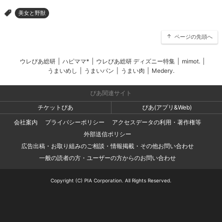
美女と野獣
>
ページの先頭へ
ウレぴあ総研
|
ハピママ*
|
ウレぴあ総研 ディズニー特集
|
mimot.
|
うまいめし
|
うまいパン
|
うまい肉
|
Medery.
ぴあ関連サイト
チケットぴあ
ぴあ(アプリ&Web)
会社案内
プライバシーポリシー
アクセスデータの利用・著作権等
外部送信ポリシー
広告出稿・お取り組みのご相談・情報掲載・その他お問い合わせ
一般の読者の方・ユーザーの方からのお問い合わせ
Copyright (C) PIA Corporation. All Rights Reserved.