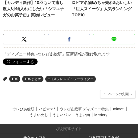
「ディズニー特集 -ウレぴあ総研」更新情報が受け取れます
TDS
TDSまとめ
ニモ&フレンズ・シーライダー
>
ページの先頭へ
ウレぴあ総研
|
ハピママ*
|
ウレぴあ総研 ディズニー特集
|
mimot.
|
うまいめし
|
うまいパン
|
うまい肉
|
Medery.
ぴあ関連サイト
チケットぴあ
ぴあ(アプリ&Web)