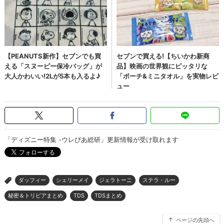
「ディズニー特集 -ウレぴあ総研」更新情報が受け取れます
ダッフィー
シェリーメイ
ジェラトーニ
ステラ・ルー
>
秘密＆トリビアまとめ
TDS
TDSまとめ
ページの先頭へ