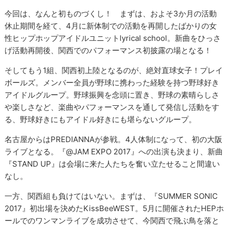
今回は、なんと初ものづくし！ まずは、およそ3か月の活動
休止期間を経て、4月に新体制での活動を再開したばかりの女
性ヒップホップアイドルユニットlyrical school。新曲をひっさ
げ活動再開後、関西でのパフォーマンス初披露の場となる！
そしてもう1組、関西初上陸となるのが、絶対直球女子！プレイ
ボールズ。メンバー全員が野球に携わった経験を持つ野球好き
アイドルグループ。野球振興を念頭に置き、野球の素晴らしさ
や楽しさなど、楽曲やパフォーマンスを通して発信し活動をす
る、野球好きにもアイドル好きにも堪らないグループ。
名古屋からはPREDIANNAが参戦。4人体制になって、初の大阪
ライブとなる。『@JAM EXPO 2017』への出演も決まり、新曲
『STAND UP』は会場に来た人たちを奮い立たせること間違い
なし。
一方、関西組も負けてはいない。まずは、『SUMMER SONIC
2017』初出場を決めたKissBeeWEST。5月に開催されたHEPホ
ールでのワンマンライブを成功させて、今関西で飛ぶ鳥を落と