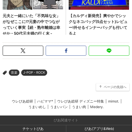
音楽
J-POP・ROCK
>
ページの先頭へ
ウレぴあ総研
|
ハピママ*
|
ウレぴあ総研 ディズニー特集
|
mimot.
|
うまいめし
|
うまいパン
|
うまい肉
|
Medery.
ぴあ関連サイト
チケットぴあ
ぴあ(アプリ&Web)