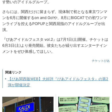
す勢いのアイドルグループ。
さらには、関西だけに留まらず、現体制で初となる東京ワンマ
ンを6月に開催するon and Go!や、8月にBIGCATでの初ワンマ
ンライブを控えるPOPUPと関西屈指のアイドルグループが出
演。
『ぴあアイドルフェスタ vol.2』は7月1日(土)開催。チケットは
6月3日(土)より発売開始。彼女たちが繰り出すエンターテイン
メントをぜひ体感してほしい。
チケットぴあ
関連リンク
【ぴあ関西版WEB】大好評『ぴあアイドルフェスタ』の第2
弾が開催決定