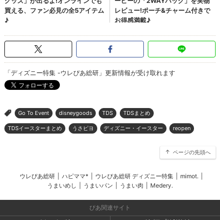
「ディズニー特集 -ウレぴあ総研」更新情報が受け取れます
Go To Event
disneygoods
TDS
TDSまとめ
>
TDSイースターまとめ
うさピヨ
ディズニー・イースター
reopen
ページの先頭へ
ウレぴあ総研
|
ハピママ*
|
ウレぴあ総研 ディズニー特集
|
mimot.
|
うまいめし
|
うまいパン
|
うまい肉
|
Medery.
ぴあ関連サイト