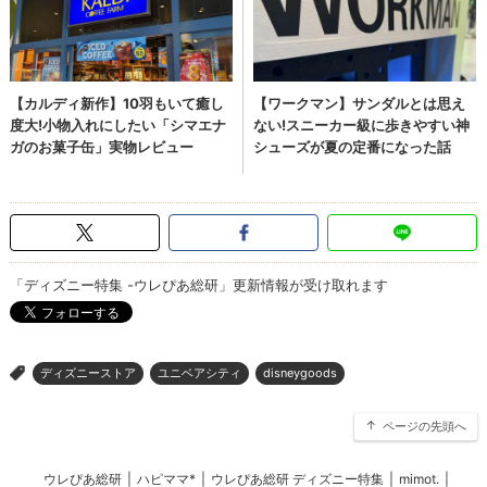
「ディズニー特集 -ウレぴあ総研」更新情報が受け取れます
ディズニーストア
ユニベアシティ
disneygoods
>
ページの先頭へ
ウレぴあ総研
|
ハピママ*
|
ウレぴあ総研 ディズニー特集
|
mimot.
|