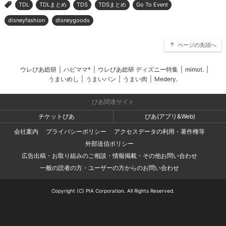
TDL
TDLまとめ
TDS
TDSまとめ
Go To Event
>
disneyfashion
disneygoods
ページの先頭へ
ウレぴあ総研
|
ハピママ*
|
ウレぴあ総研 ディズニー特集
|
mimot.
|
うまいめし
|
うまいパン
|
うまい肉
|
Medery.
ぴあ関連サイト
チケットぴあ
ぴあ(アプリ&Web)
会社案内
プライバシーポリシー
アクセスデータの利用・著作権等
外部送信ポリシー
広告出稿・お取り組みのご相談・情報掲載・その他お問い合わせ
一般の読者の方・ユーザーの方からのお問い合わせ
Copyright (C) PIA Corporation. All Rights Reserved.