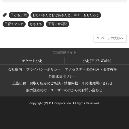
子ども_0歳
おじいさんとおばあさんと、時々、ももたろう
>
子育てマンガ
ももまち
子育て奮闘記
ページの先頭へ
ぴあ関連サイト
チケットぴあ
ぴあ(アプリ&Web)
会社案内
プライバシーポリシー
アクセスデータの利用・著作権等
外部送信ポリシー
広告出稿・お取り組みのご相談・情報掲載・その他お問い合わせ
一般の読者の方・ユーザーの方からのお問い合わせ
Copyright (C) PIA Corporation. All Rights Reserved.