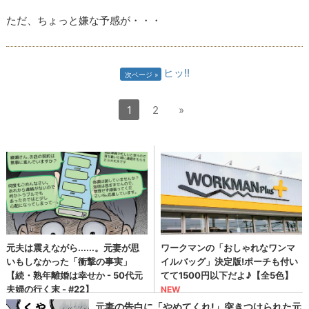
ただ、ちょっと嫌な予感が・・・
ヒッ!!
次ページ
1
2
»