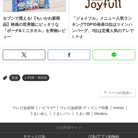
音楽
J-POP・ROCK
>
ページの先頭へ
ウレぴあ総研
|
ハピママ*
|
ウレぴあ総研 ディズニー特集
|
mimot.
|
うまいめし
|
うまいパン
|
うまい肉
|
Medery.
ぴあ関連サイト
チケットぴあ
ぴあ(アプリ&Web)