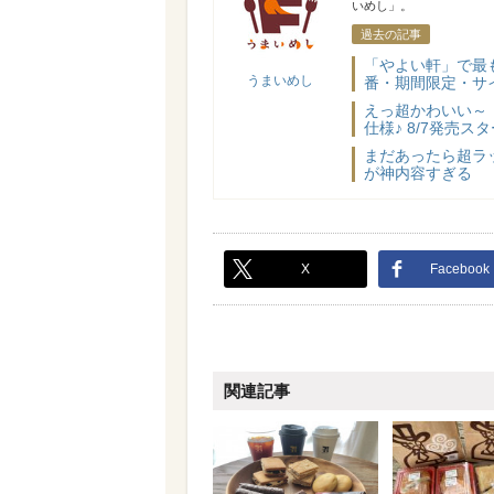
いめし」。
過去の記事
「やよい軒」で最
うまいめし
番・期間限定・サ
えっ超かわいい～
仕様♪ 8/7発売
まだあったら超ラ
が神内容すぎる
X
Facebook
関連記事