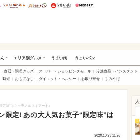
総研 ディズニー特集
mimot.
うまいめし
うまいパン
うまい肉
Medery.
いめし
はん
エリア別グルメ
うまい肉
うまいパン
食器・調理グッズ
スーパー・ショッピングモール
冷凍食品・インスタント
時短
おもてなし
ダイエット・ヘルシー
お取り寄せ
手みやげ
人
限定味”はキャラメルマキアート♪
限定! あの大人気お菓子“限定味”は
1
2020.10.23 11:20