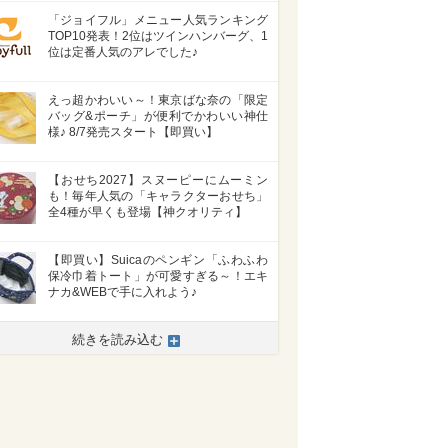
「ジョイフル」メニュー人気ランキング
TOP10発表！2位はツインハンバーグ、1
位は定番人気のアレでした♪
えっ超かわいい～！東京ばな奈の「限定
バッグ&ポーチ」が便利でかわいい神仕
様♪ 8/7発売スタート【即買い】
【おせち2027】スヌーピーにムーミン
も！毎年人気の「キャラクターおせち」
全4種が早くも登場【神クオリティ】
【即買い】Suicaのペンギン「ふわふわ
保冷巾着トート」が可愛すぎる～！エキ
ナカ&WEBで手に入れよう♪
続きを読み込む