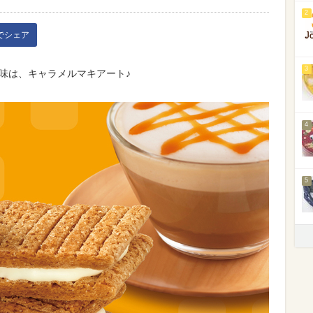
2
kでシェア
3
味は、キャラメルマキアート♪
4
5