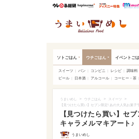
ウレぴあ総研
ハピママ*
ウレぴあ
うま
ソトごはん
ウチごはん
イベントご
スイーツ
パン
コンビニ
レシピ
調味料
ビール
日本酒
アルコール
コーヒー・茶
>
>
>
うまいめし
ウチごはん
スイーツ
【見つけたら買い】セブン限定! あの大人気お菓子“
【見つけたら買い】セブン
キャラメルマキアート♪
うまいめし