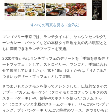
すべての写真を見る（全7枚）
マンゴツリー東京では、ランチタイムに、ヤムウンセンやグリ
ーンカレー、パッタイなどの本格タイ料理を丸の内の眺望とと
もに満喫できるランチブッフェを実施。
2020年春からはランチブッフェのデザートを「季節を彩るデザ
ートブッフェ」として、ストロベリー、マンゴと、季節に合わ
せて展開していましたが、10月16日（金）からは「りんご&さ
つまいもデザートブッフェ」として展開。
さつまいもとシナモンを使ってアレンジした、伝統的なタイの
デザート“カノム モーケン”（タロイモとココナッツミルクのカ
スタードケーキ）や、紫芋やカボチャを使った“カノム チャ
ン”（ココナッツと⽶粉のスチームケーキ）、りんごのパンプデ
ィング、プチパンケーキ りんごと蜂蜜のソース、さつまいもと