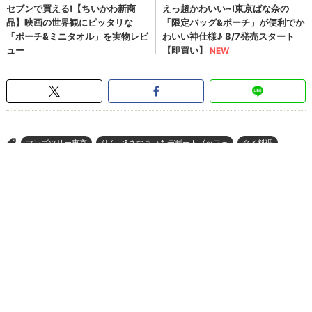
マンゴツリー東京
りんご&さつまいもデザートブッフェ
タイ料理
>
東京駅
丸ビル
食べ放題
スイーツ食べ放題
ページの先頭へ
ウレぴあ総研
|
ハピママ*
|
ウレぴあ総研 ディズニー特集
|
mimot.
|
うまいめし
|
うまいパン
|
うまい肉
|
Medery.
ぴあ関連サイト
チケットぴあ
ぴあ(アプリ&Web)