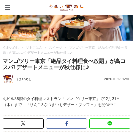
うまいめし
うまいめし
>
ソトごはん
>
スイーツ
>
マンゴツリー東京「絶品タイ料理食べ放
題」が高コスパ! デザートメニューが秋仕様に♪
マンゴツリー東京「絶品タイ料理食べ放題」が高コ
スパ! デザートメニューが秋仕様に♪
うまいめし
2020.10.28 12:10
丸ビル35階のタイ料理レストラン「マンゴツリー東京」で12⽉31⽇
（木）まで、「りんご&さつまいもデザートブッフェ」を開催中！