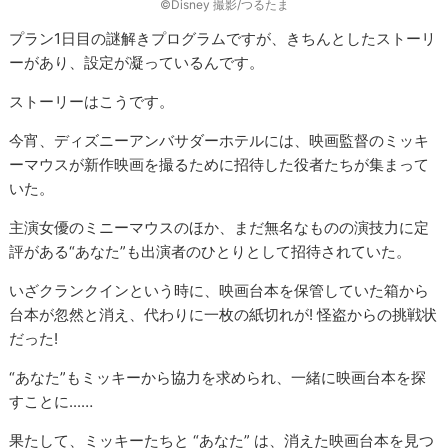
©︎Disney 撮影/つるたま
プラン1日目の謎解きプログラムですが、きちんとしたストーリ
ーがあり、設定が凝っているんです。
ストーリーはこうです。
今宵、ディズニーアンバサダーホテルには、映画監督のミッキ
ーマウスが新作映画を撮るために招待した役者たちが集まって
いた。
主演女優のミニーマウスのほか、まだ無名なものの演技力に定
評がある“あなた”も出演者のひとりとして招待されていた。
いざクランクインという時に、映画台本を保管していた箱から
台本が忽然と消え、代わりに一枚の紙切れが! 怪盗からの挑戦状
だった!
“あなた”もミッキーから協力を求められ、一緒に映画台本を探
すことに...…
果たして、ミッキーたちと “あなた” は、消えた映画台本を見つ