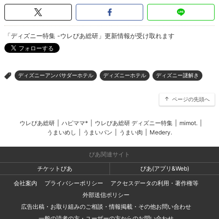
「ディズニー特集 -ウレぴあ総研」更新情報が受け取れます
ディズニーアンバサダーホテル
ディズニーホテル
ディズニー謎解き
>
ページの先頭へ
ウレぴあ総研
|
ハピママ*
|
ウレぴあ総研 ディズニー特集
|
mimot.
|
うまいめし
|
うまいパン
|
うまい肉
|
Medery.
ぴあ関連サイト
チケットぴあ
ぴあ(アプリ&Web)
会社案内
プライバシーポリシー
アクセスデータの利用・著作権等
外部送信ポリシー
広告出稿・お取り組みのご相談・情報掲載・その他お問い合わせ
一般の読者の方・ユーザーの方からのお問い合わせ