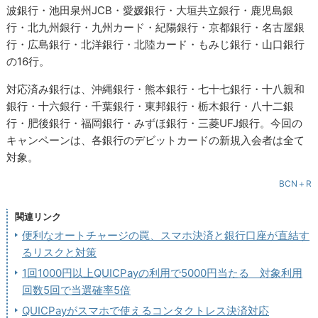
波銀行・池田泉州JCB・愛媛銀行・大垣共立銀行・鹿児島銀
行・北九州銀行・九州カード・紀陽銀行・京都銀行・名古屋銀
行・広島銀行・北洋銀行・北陸カード・もみじ銀行・山口銀行
の16行。
対応済み銀行は、沖縄銀行・熊本銀行・七十七銀行・十八親和
銀行・十六銀行・千葉銀行・東邦銀行・栃木銀行・八十二銀
行・肥後銀行・福岡銀行・みずほ銀行・三菱UFJ銀行。今回の
キャンペーンは、各銀行のデビットカードの新規入会者は全て
対象。
BCN＋R
関連リンク
便利なオートチャージの罠、スマホ決済と銀行口座が直結す
るリスクと対策
1回1000円以上QUICPayの利用で5000円当たる 対象利用
回数5回で当選確率5倍
QUICPayがスマホで使えるコンタクトレス決済対応