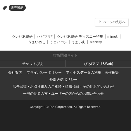
販売戦略
>
ページの先頭へ
ウレぴあ総研
|
ハピママ*
|
ウレぴあ総研 ディズニー特集
|
mimot.
|
うまいめし
|
うまいパン
|
うまい肉
|
Medery.
ぴあ関連サイト
チケットぴあ
ぴあ(アプリ&Web)
会社案内
プライバシーポリシー
アクセスデータの利用・著作権等
外部送信ポリシー
広告出稿・お取り組みのご相談・情報掲載・その他お問い合わせ
一般の読者の方・ユーザーの方からのお問い合わせ
Copyright (C) PIA Corporation. All Rights Reserved.