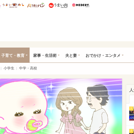
総研 ディズニー特集
mimot.
うまいめし
うまいパン
うまい肉
Medery.
ママ*
子育て・教育
家事・生活術
夫と妻
おでかけ・エンタメ
小学生
中学・高校
人
1
2