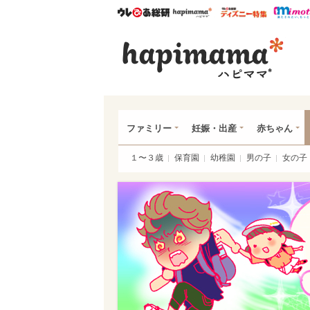
ウレぴあ総研
ハピママ*
ウレぴあ
ハピ
ファミリー
妊娠・出産
赤ちゃん
１〜３歳
保育園
幼稚園
男の子
女の子