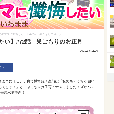
3
てのママに懺悔したい】#72話 巣ごもりのお正月
4
たい】#72話 巣ごもりのお正月
2021.1.6 11:00
5
kでシェア
ちままによる、子育て懺悔録！産前は「私めちゃくちゃ働い
るでしょ！」と、ぶっちゃけ子育てナメてました！ズビバン
!毎週水曜更新！