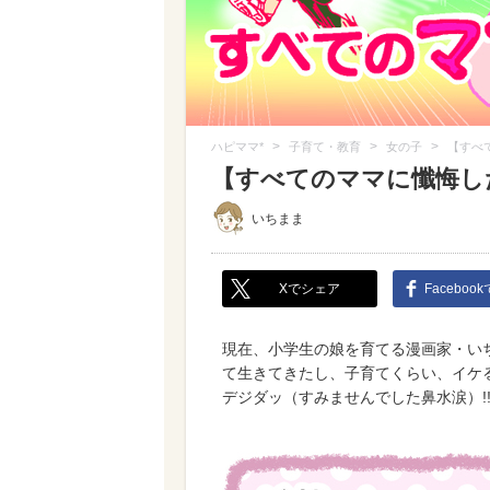
>
>
>
ハピママ*
子育て・教育
女の子
【すべ
【すべてのママに懺悔し
いちまま
Xでシェア
Faceboo
現在、小学生の娘を育てる漫画家・い
て生きてきたし、子育てくらい、イケ
デジダッ（すみませんでした鼻水涙）!