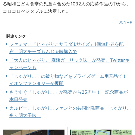
る昭和こども食堂の児童を含めた1032人の応募作品の中から、
コロコロべジタブルに決定した。
BCN＋R
関連リンク
ファミマ、「じゃがりこサラダ Lサイズ」1個無料券を配
布 明太チーズもんじゃ味購入で
「大人のじゃがりこ 麻辣ガーリック味」が発売、Twitterキ
ャンペーンも
「じゃがりこ」の被り物などをプライズゲーム用景品で！
イオンファンタジーが展開
もうすぐ「じゃがりこ」が発売から25周年！ 記念商品が
本日発売
カルビー、じゃがりこファンとの共同開発商品「じゃがりこ
炙り明太子味」