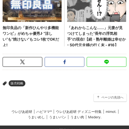
販売戦略
>
ページの先頭へ
ウレぴあ総研
|
ハピママ*
|
ウレぴあ総研 ディズニー特集
|
mimot.
|
うまいめし
|
うまいパン
|
うまい肉
|
Medery.