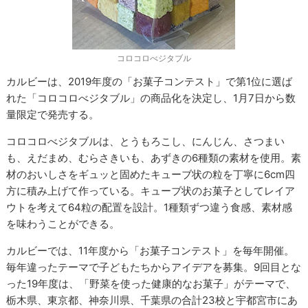
コロコロべジタブル
カルビーは、2019年度の「お菓子コンテスト」で第1位に選ば
れた「コロコロべジタブル」の商品化を決定し、1月7日から数
量限定で発売する。
コロコロべジタブルは、とうもろこし、にんじん、さつまい
も、えだまめ、むらさきいも、あずきの6種類の素材を使用。素
材のおいしさをギュッと固めたキューブ状の粒を丁寧に6cm四
方に積み上げて作っている。キューブ状のお菓子としてレイア
ウトを考えて64粒の配置を設計。1種類ずつ違う食感、素材感
を味わうことができる。
カルビーでは、11年度から「お菓子コンテスト」を毎年開催。
毎年違ったテーマで子どもたちからアイデアを募集。9回目とな
った19年度は、「野菜を使った健康的なお菓子」がテーマで、
栃木県、東京都、神奈川県、千葉県の合計23校と宇都宮市にあ