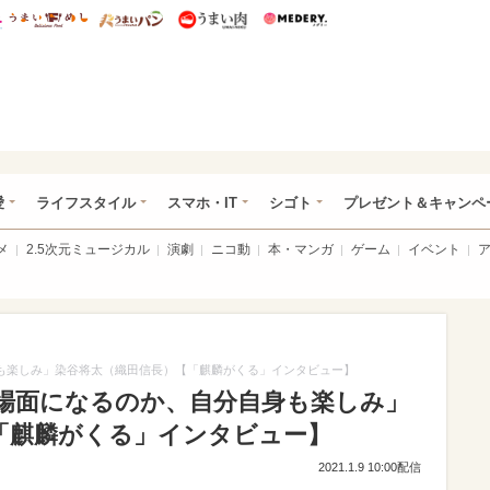
総研 ディズニー特集
mimot.
うまいめし
うまいパン
うまい肉
Medery.
ぴあ総研（うれぴあ）
愛
ライフスタイル
スマホ・IT
シゴト
プレゼント＆キャンペ
メ
2.5次元ミュージカル
演劇
ニコ動
本・マンガ
ゲーム
イベント
身も楽しみ」染谷将太（織田信長）【「麒麟がくる」インタビュー】
な場面になるのか、自分自身も楽しみ」
「麒麟がくる」インタビュー】
2021.1.9 10:00配信