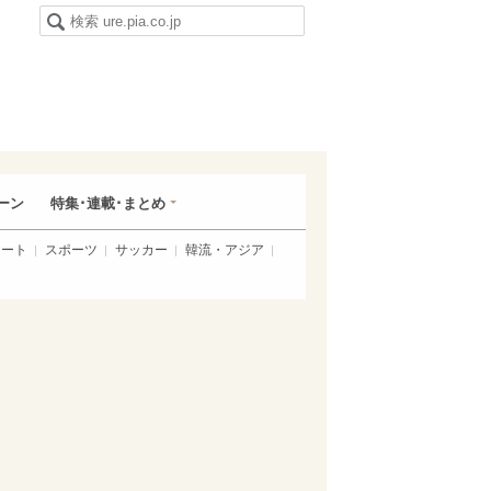
ーン
特集･連載･まとめ
アート
スポーツ
サッカー
韓流・アジア