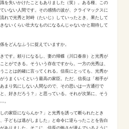
識を失いかけたこともありました（笑）。ある種、この
ていない人間です。その感情の波が、クライマックスに
流れで光秀と対峙（たいじ）していったとき、果たして
きないくらい壮大なものになるんじゃないかと期待して
係をどんなふうに捉えていますか。
きです。頼りになるし、妻の帰蝶（川口春奈）と光秀が
ことができる。そういう存在ですから。一方の光秀は、
うことは的確に言ってくれる。信長にとっても、光秀か
がうまくいくという最高の家臣。ただ、信長は「相手が
あまり気にしない人間なので、その思いは一方通行で
と、好きだろう？」と思っている。それが次第に、そう
…。
しの家臣にならんか？」と光秀を誘って断られたとき
、子どもは逃がしました」と命令に逆らったことを告白
がありました。そこに、信長の怖さが潜んでいるように