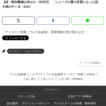
「ディズニー特集 -ウレぴあ総研」更新情報が受け取れます
ディズニー・クルーズライン
>
ページの先頭へ
ウレぴあ総研
|
ハピママ*
|
ウレぴあ総研 ディズニー特集
|
mimot.
|
うまいめし
|
うまいパン
|
うまい肉
|
Medery.
ぴあ関連サイト
チケットぴあ
ぴあ(アプリ&Web)
会社案内
プライバシーポリシー
アクセスデータの利用・著作権等