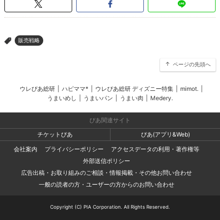
販売戦略
>
ページの先頭へ
ウレぴあ総研
|
ハピママ*
|
ウレぴあ総研 ディズニー特集
|
mimot.
|
うまいめし
|
うまいパン
|
うまい肉
|
Medery.
ぴあ関連サイト
チケットぴあ
ぴあ(アプリ&Web)
会社案内
プライバシーポリシー
アクセスデータの利用・著作権等
外部送信ポリシー
広告出稿・お取り組みのご相談・情報掲載・その他お問い合わせ
一般の読者の方・ユーザーの方からのお問い合わせ
Copyright (C) PIA Corporation. All Rights Reserved.