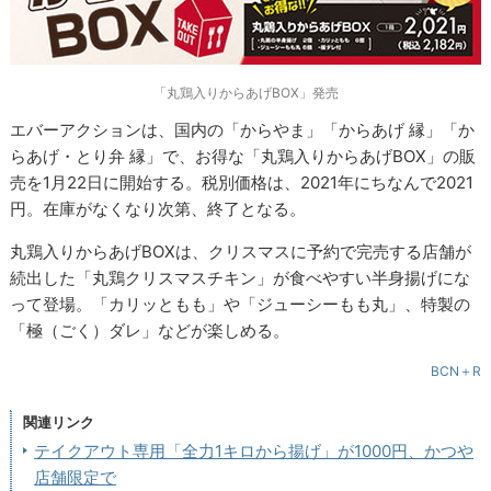
「丸鶏入りからあげBOX」発売
エバーアクションは、国内の「からやま」「からあげ 縁」「か
らあげ・とり弁 縁」で、お得な「丸鶏入りからあげBOX」の販
売を1月22日に開始する。税別価格は、2021年にちなんで2021
円。在庫がなくなり次第、終了となる。
丸鶏入りからあげBOXは、クリスマスに予約で完売する店舗が
続出した「丸鶏クリスマスチキン」が食べやすい半身揚げにな
って登場。「カリッともも」や「ジューシーもも丸」、特製の
「極（ごく）ダレ」などが楽しめる。
BCN＋R
関連リンク
テイクアウト専用「全力1キロから揚げ」が1000円、かつや
店舗限定で