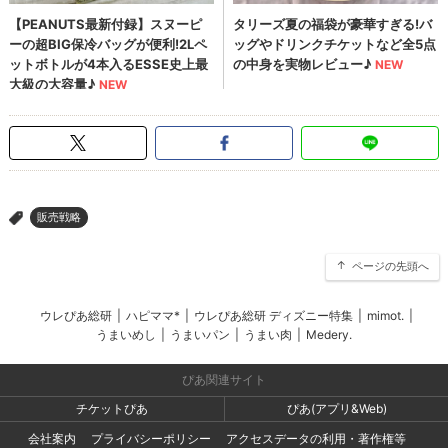
販売戦略
>
ページの先頭へ
ウレぴあ総研
|
ハピママ*
|
ウレぴあ総研 ディズニー特集
|
mimot.
|
うまいめし
|
うまいパン
|
うまい肉
|
Medery.
ぴあ関連サイト
チケットぴあ
ぴあ(アプリ&Web)
会社案内
プライバシーポリシー
アクセスデータの利用・著作権等