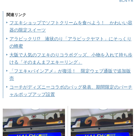
BCN＋R
関連リンク
フエキショップでソフトクリームを食べよう！ かわいい容
器の限定スイーツ
アラビックリ!? 液状のり「アラビックヤマト」にそっくり
の蜂蜜
大阪で人気のフエキのりコラボグッズ、小物を入れて持ち歩
ける「そのまんまフエキーリング」
「フエキ×パインアメ」が復活！ 限定ウェブ通販で追加販
売
コーチがディズニーコラボのバッグ発表、期間限定のバーチ
ャルポップアップ設置